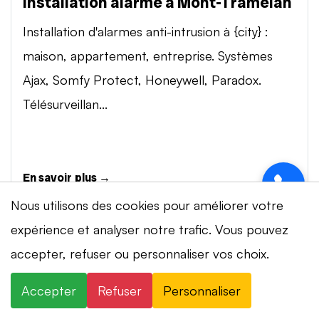
Installation alarme à Mont-Tramelan
Installation d'alarmes anti-intrusion à {city} :
maison, appartement, entreprise. Systèmes
Ajax, Somfy Protect, Honeywell, Paradox.
Télésurveillan...
En savoir plus →
Nous utilisons des cookies pour améliorer votre
expérience et analyser notre trafic. Vous pouvez
Vidéosurveillance à Mont-Tramelan
accepter, refuser ou personnaliser vos choix.
Installation de systèmes de vidéosurveillance à
{city} : caméras IP 4K, visionnage smartphone,
Accepter
Refuser
Personnaliser
stockage cloud ou NVR. Marques Dahua,