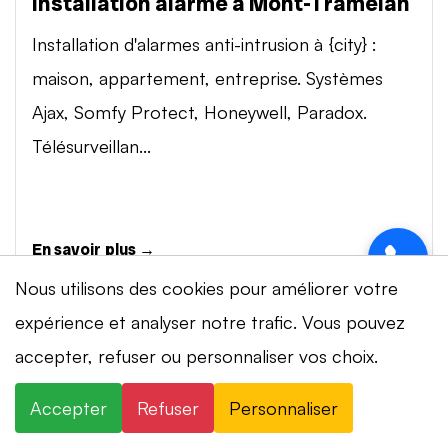
Installation alarme à Mont-Tramelan
Installation d'alarmes anti-intrusion à {city} :
maison, appartement, entreprise. Systèmes
Ajax, Somfy Protect, Honeywell, Paradox.
Télésurveillan...
En savoir plus →
Nous utilisons des cookies pour améliorer votre
expérience et analyser notre trafic. Vous pouvez
Vidéosurveillance à Mont-Tramelan
⚡ Intervention en 20 min
· 24h/24 · 7j/7 ·
accepter, refuser ou personnaliser vos choix.
Installation de systèmes de vidéosurveillance à
Devis gratuit
{city} : caméras IP 4K, visionnage smartphone,
Accepter
Refuser
Personnaliser
×
+41 78 319 32 82
WhatsApp
stockage cloud ou NVR. Marques Dahua,