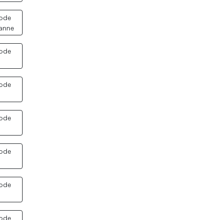
code
anne
code
code
code
code
code
code