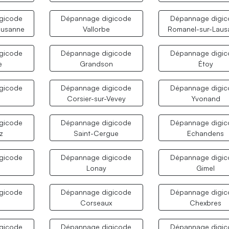
gicode
Dépannage digicode
Dépannage digi
ausanne
Vallorbe
Romanel-sur-Laus
gicode
Dépannage digicode
Dépannage digi
e
Grandson
Étoy
gicode
Dépannage digicode
Dépannage digi
t
Corsier-sur-Vevey
Yvonand
gicode
Dépannage digicode
Dépannage digi
z
Saint-Cergue
Echandens
gicode
Dépannage digicode
Dépannage digi
Lonay
Gimel
gicode
Dépannage digicode
Dépannage digi
Corseaux
Chexbres
gicode
Dépannage digicode
Dépannage digi