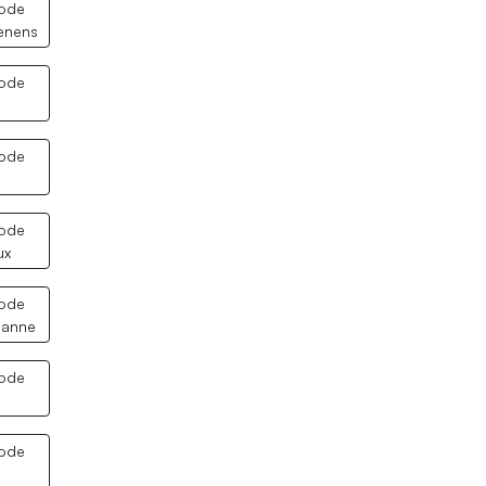
code
enens
code
code
code
ux
code
sanne
code
code