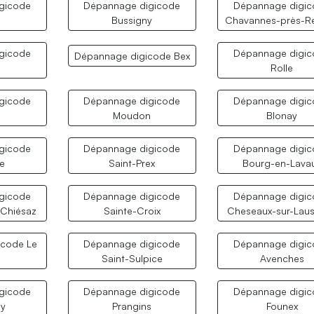
gicode
Dépannage digicode
Dépannage digi
Bussigny
Chavannes-près-R
gicode
Dépannage digi
Dépannage digicode Bex
Rolle
gicode
Dépannage digicode
Dépannage digi
Moudon
Blonay
gicode
Dépannage digicode
Dépannage digi
ve
Saint-Prex
Bourg-en-Lava
gicode
Dépannage digicode
Dépannage digi
 Chiésaz
Sainte-Croix
Cheseaux-sur-Lau
icode Le
Dépannage digicode
Dépannage digi
Saint-Sulpice
Avenches
gicode
Dépannage digicode
Dépannage digi
y
Prangins
Founex