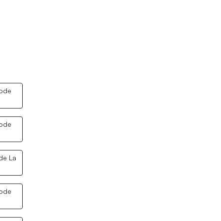
code
code
de La
code