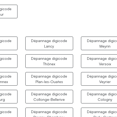
gicode
ur
gicode
Dépannage digicode
Dépannage digi
Lancy
Meyrin
gicode
Dépannage digicode
Dépannage digi
Thônex
Versoix
gicode
Dépannage digicode
Dépannage digi
nnex
Plan-les-Ouates
Veyrier
gicode
Dépannage digicode
Dépannage digi
urg
Collonge-Bellerive
Cologny
gicode
Dépannage digicode
Dépannage digi