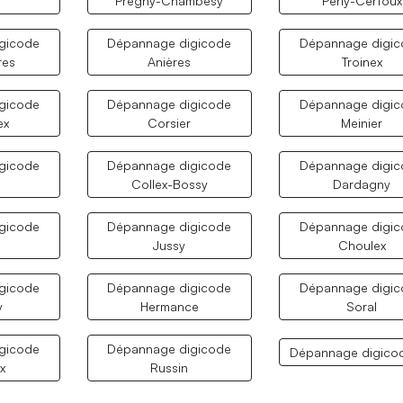
Pregny-Chambésy
Perly-Certoux
gicode
Dépannage digicode
Dépannage digi
res
Anières
Troinex
gicode
Dépannage digicode
Dépannage digi
ex
Corsier
Meinier
gicode
Dépannage digicode
Dépannage digi
Collex-Bossy
Dardagny
gicode
Dépannage digicode
Dépannage digi
Jussy
Choulex
gicode
Dépannage digicode
Dépannage digi
y
Hermance
Soral
gicode
Dépannage digicode
Dépannage digico
x
Russin