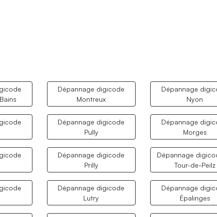
gicode
Dépannage digicode
Dépannage digi
Bains
Montreux
Nyon
gicode
Dépannage digicode
Dépannage digi
Pully
Morges
gicode
Dépannage digicode
Dépannage digico
Prilly
Tour-de-Peilz
gicode
Dépannage digicode
Dépannage digi
e
Lutry
Épalinges