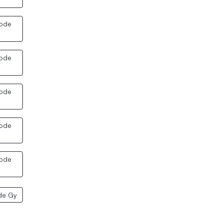
code
code
code
code
code
de Gy