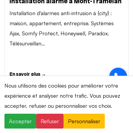
Installation alarme à Mont-Tramelan
Installation d'alarmes anti-intrusion à {city} :
maison, appartement, entreprise. Systèmes
Ajax, Somfy Protect, Honeywell, Paradox.
Télésurveillan...
En savoir plus →
Nous utilisons des cookies pour améliorer votre
expérience et analyser notre trafic. Vous pouvez
Vidéosurveillance à Mont-Tramelan
⚡ Intervention en 20 min
· 24h/24 · 7j/7 ·
accepter, refuser ou personnaliser vos choix.
Installation de systèmes de vidéosurveillance à
Devis gratuit
{city} : caméras IP 4K, visionnage smartphone,
Accepter
Refuser
Personnaliser
×
+41 78 319 32 82
WhatsApp
stockage cloud ou NVR. Marques Dahua,