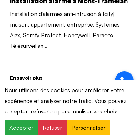
Installation alarme à Mont-Tramelan
Installation d'alarmes anti-intrusion à {city} :
maison, appartement, entreprise. Systèmes
Ajax, Somfy Protect, Honeywell, Paradox.
Télésurveillan...
En savoir plus →
Nous utilisons des cookies pour améliorer votre
expérience et analyser notre trafic. Vous pouvez
Vidéosurveillance à Mont-Tramelan
⚡ Intervention en 20 min
· 24h/24 · 7j/7 ·
accepter, refuser ou personnaliser vos choix.
Installation de systèmes de vidéosurveillance à
Devis gratuit
{city} : caméras IP 4K, visionnage smartphone,
Accepter
Refuser
Personnaliser
×
+41 78 319 32 82
WhatsApp
stockage cloud ou NVR. Marques Dahua,