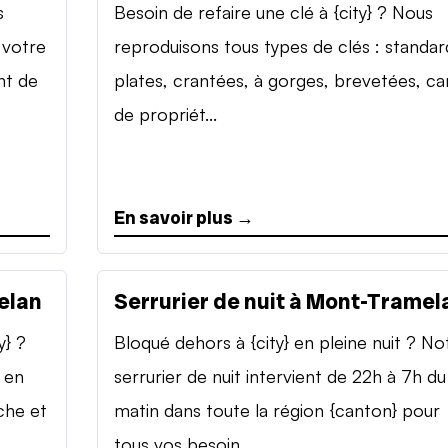
s
Besoin de refaire une clé à {city} ? Nous
 votre
reproduisons tous types de clés : standar
nt de
plates, crantées, à gorges, brevetées, ca
de propriét...
En savoir plus →
elan
Serrurier de nuit à Mont-Tramel
y} ?
Bloqué dehors à {city} en pleine nuit ? No
 en
serrurier de nuit intervient de 22h à 7h du
che et
matin dans toute la région {canton} pour
tous vos besoin...