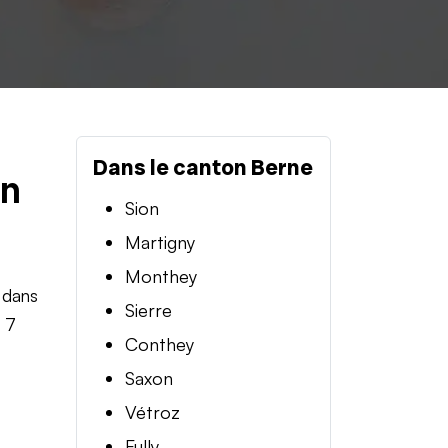
Dans le canton Berne
en
Sion
Martigny
Monthey
 dans
Sierre
t 7
Conthey
Saxon
Vétroz
Fully