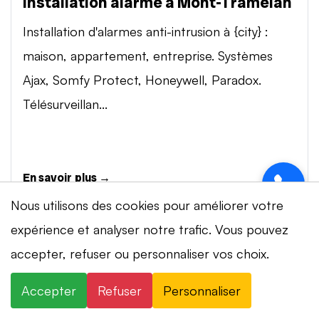
Installation alarme à Mont-Tramelan
Installation d'alarmes anti-intrusion à {city} :
maison, appartement, entreprise. Systèmes
Ajax, Somfy Protect, Honeywell, Paradox.
Télésurveillan...
En savoir plus →
Nous utilisons des cookies pour améliorer votre
expérience et analyser notre trafic. Vous pouvez
Vidéosurveillance à Mont-Tramelan
accepter, refuser ou personnaliser vos choix.
⚡ Intervention en 20 min
· 24h/24 · 7j/7 ·
Installation de systèmes de vidéosurveillance à
Devis gratuit
{city} : caméras IP 4K, visionnage smartphone,
Accepter
Refuser
Personnaliser
×
+41 78 319 32 82
WhatsApp
stockage cloud ou NVR. Marques Dahua,