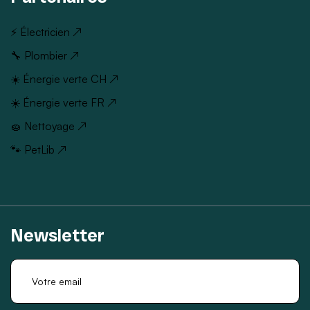
⚡ Électricien ↗
🔧 Plombier ↗
☀️ Énergie verte CH ↗
☀️ Énergie verte FR ↗
🧽 Nettoyage ↗
🐾 PetLib ↗
Newsletter