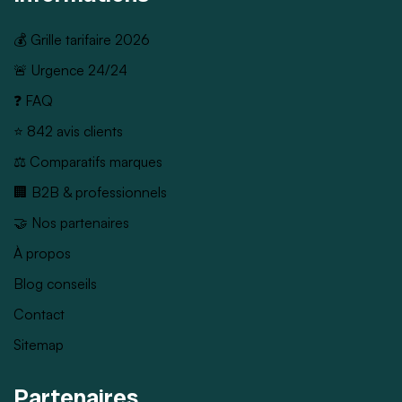
💰 Grille tarifaire 2026
🚨 Urgence 24/24
❓ FAQ
⭐ 842 avis clients
⚖️ Comparatifs marques
🏢 B2B & professionnels
🤝 Nos partenaires
À propos
Blog conseils
Contact
Sitemap
Partenaires