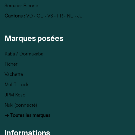
Serrurier Bienne
Cantons :
VD
·
GE
·
VS
·
FR
·
NE
·
JU
Marques posées
Kaba / Dormakaba
Fichet
Vachette
Mul-T-Lock
JPM Keso
Nuki (connecté)
→ Toutes les marques
Informations