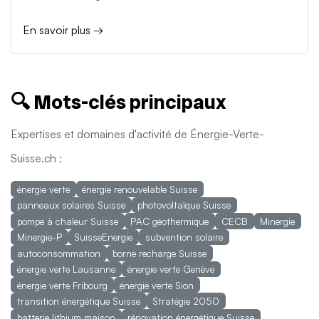
En savoir plus →
🔍 Mots-clés principaux
Expertises et domaines d'activité de Énergie-Verte-
Suisse.ch :
énergie verte
énergie renouvelable Suisse
panneaux solaires Suisse
photovoltaïque Suisse
pompe à chaleur Suisse
PAC géothermique
CECB
Minergie
Minergie-P
SuisseEnergie
subvention solaire
autoconsommation
borne recharge Suisse
énergie verte Lausanne
énergie verte Genève
énergie verte Fribourg
énergie verte Sion
transition énergétique Suisse
Stratégie 2050
batterie lithium maison
rénovation énergétique Suisse