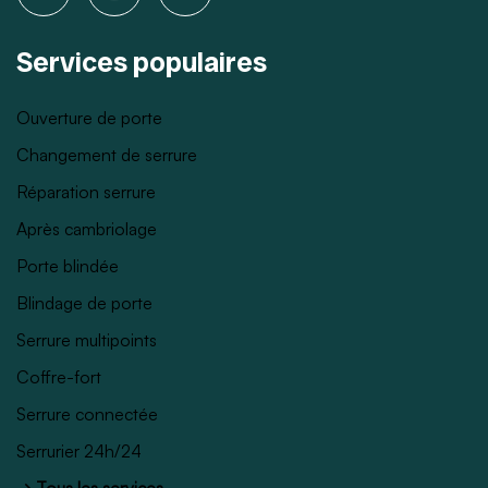
Services populaires
Ouverture de porte
Changement de serrure
Réparation serrure
Après cambriolage
Porte blindée
Blindage de porte
Serrure multipoints
Coffre-fort
Serrure connectée
Serrurier 24h/24
→ Tous les services