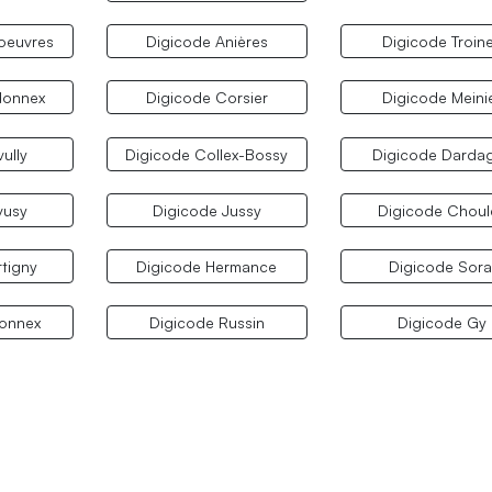
oeuvres
Digicode Anières
Digicode Troin
donnex
Digicode Corsier
Digicode Meini
ully
Digicode Collex-Bossy
Digicode Darda
vusy
Digicode Jussy
Digicode Choul
tigny
Digicode Hermance
Digicode Sora
connex
Digicode Russin
Digicode Gy