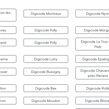
on-les-
Digicode Montreux
Digicode Nyo
evey
Digicode Pully
Digicode Morg
Digicode La Tour
land
Digicode Prilly
Peilz
yerne
Digicode Lutry
Digicode Épalin
Digicode Chavan
ssier
Digicode Bussigny
près-Renens
llon
Digicode Bex
Digicode Roll
Oron
Digicode Moudon
Digicode Blon