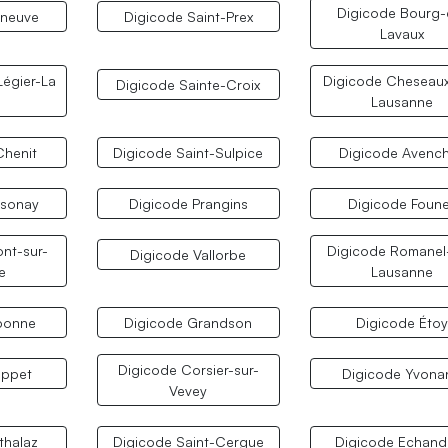
Digicode Bourg-
eneuve
Digicode Saint-Prex
Lavaux
Légier-La
Digicode Cheseaux
Digicode Sainte-Croix
z
Lausanne
Chenit
Digicode Saint-Sulpice
Digicode Avenc
ssonay
Digicode Prangins
Digicode Foun
nt-sur-
Digicode Romanel
Digicode Vallorbe
e
Lausanne
bonne
Digicode Grandson
Digicode Éto
Digicode Corsier-sur-
oppet
Digicode Yvona
Vevey
thalaz
Digicode Saint-Cergue
Digicode Echand