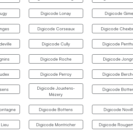
Cugy
Digicode Lonay
Digicode Gime
enges
Digicode Corseaux
Digicode Chexb
deville
Digicode Cully
Digicode Penth
gnins
Digicode Roche
Digicode Jong
audex
Digicode Perroy
Digicode Berch
Digicode Jouxtens-
ssens
Digicode Botte
Mézery
Montagne
Digicode Bottens
Digicode Novil
 Lieu
Digicode Montricher
Digicode Rouge