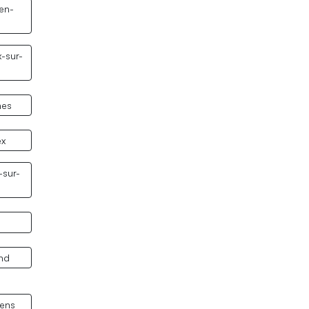
en-
-sur-
hes
ex
-sur-
y
nd
ens