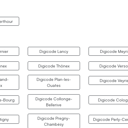
erthour
rnier
Digicode Lancy
Digicode Meyri
Onex
Digicode Thônex
Digicode Verso
rand-
Digicode Plan-les-
Digicode Veyri
x
Ouates
Digicode Collonge-
e-Bourg
Digicode Colog
Bellerive
Digicode Pregny-
tigny
Digicode Perly-Ce
Chambésy