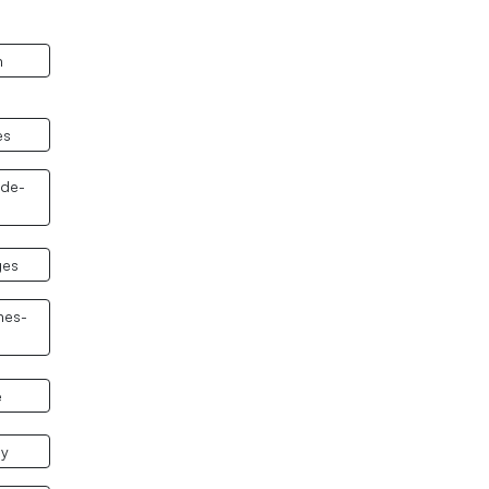
n
es
-de-
ges
nes-
e
ay