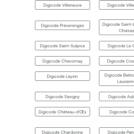
Digicode Villeneuve
Digicode Vill
Digicode Saint-
Digicode Préverenges
Chiésa
Digicode Saint-Sulpice
Digicode Le 
Digicode Chavornay
Digicode Co
Digicode Belmo
Digicode Leysin
Lausann
Digicode Savigny
Digicode Au
Digicode Château-d'Œx
Digicode C
Digicode Chardonne
Digicode Pen