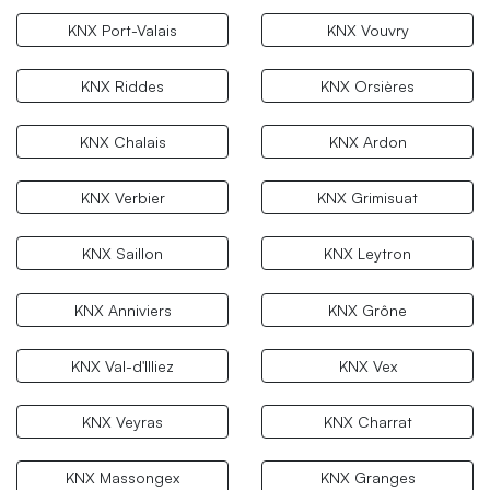
KNX Port-Valais
KNX Vouvry
KNX Riddes
KNX Orsières
KNX Chalais
KNX Ardon
KNX Verbier
KNX Grimisuat
KNX Saillon
KNX Leytron
KNX Anniviers
KNX Grône
KNX Val-d'Illiez
KNX Vex
KNX Veyras
KNX Charrat
KNX Massongex
KNX Granges