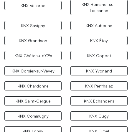
KNX Romanel-sur-
KNX Vallorbe
Lausanne
KNX Savigny
KNX Aubonne
KNX Grandson
KNX Étoy
KNX Château-d'Œx
KNX Coppet
KNX Corsier-sur-Vevey
KNX Yvonand
KNX Chardonne
KNX Penthalaz
KNX Saint-Cergue
KNX Echandens
KNX Commugny
KNX Cugy
KNX Lonay
KNX Gimel