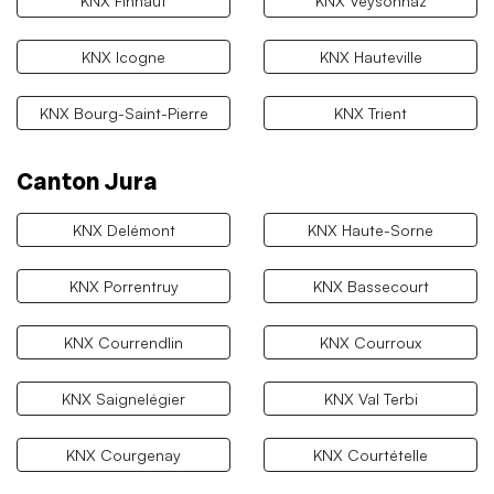
KNX Finhaut
KNX Veysonnaz
KNX Icogne
KNX Hauteville
KNX Bourg-Saint-Pierre
KNX Trient
Canton Jura
KNX Delémont
KNX Haute-Sorne
KNX Porrentruy
KNX Bassecourt
KNX Courrendlin
KNX Courroux
KNX Saignelégier
KNX Val Terbi
KNX Courgenay
KNX Courtételle