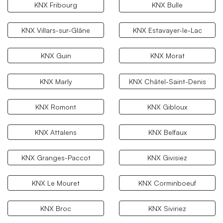
KNX Fribourg
KNX Bulle
KNX Villars-sur-Glâne
KNX Estavayer-le-Lac
KNX Guin
KNX Morat
KNX Marly
KNX Châtel-Saint-Denis
KNX Romont
KNX Gibloux
KNX Attalens
KNX Belfaux
KNX Granges-Paccot
KNX Givisiez
KNX Le Mouret
KNX Corminboeuf
KNX Broc
KNX Siviriez