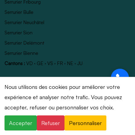
Serrurier Fribourg
Serrurier Bulle
Serrurier Neuchâtel
Serrurier Sion
Serrurier Delémont
Serrurier Bienne
Cantons :
VD
·
GE
·
VS
·
FR
·
NE
·
JU
Marques posées
Nous utilisons des cookies pour améliorer votre
expérience et analyser notre trafic. Vous pouvez
Kaba / Dormakaba
⚡ Intervention en 20 min
· 24h/24 · 7j/7 ·
accepter, refuser ou personnaliser vos choix.
Fichet
Devis gratuit
Vachette
Accepter
Refuser
Personnaliser
×
+41 78 319 32 82
WhatsApp
Mul-T-Lock