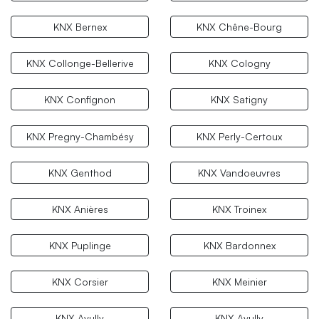
KNX Bernex
KNX Chêne-Bourg
KNX Collonge-Bellerive
KNX Cologny
KNX Confignon
KNX Satigny
KNX Pregny-Chambésy
KNX Perly-Certoux
KNX Genthod
KNX Vandoeuvres
KNX Anières
KNX Troinex
KNX Puplinge
KNX Bardonnex
KNX Corsier
KNX Meinier
KNX Avully
KNX Avully