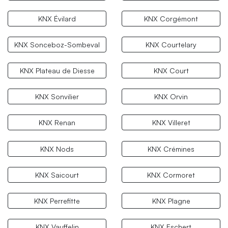
KNX Évilard
KNX Corgémont
KNX Sonceboz-Sombeval
KNX Courtelary
KNX Plateau de Diesse
KNX Court
KNX Sonvilier
KNX Orvin
KNX Renan
KNX Villeret
KNX Nods
KNX Crémines
KNX Saicourt
KNX Cormoret
KNX Perrefitte
KNX Plagne
KNX Vauffelin
KNX Eschert