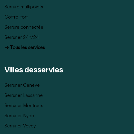
Serrure multipoints
Coffre-fort
Serrure connectée
Serrurier 24h/24
→ Tous les services
Villes desservies
Serrurier Genève
Serrurier Lausanne
Serrurier Montreux
Serrurier Nyon
Serrurier Vevey