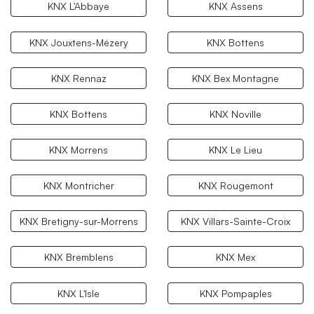
KNX L'Abbaye
KNX Assens
KNX Jouxtens-Mézery
KNX Bottens
KNX Rennaz
KNX Bex Montagne
KNX Bottens
KNX Noville
KNX Morrens
KNX Le Lieu
KNX Montricher
KNX Rougemont
KNX Bretigny-sur-Morrens
KNX Villars-Sainte-Croix
KNX Bremblens
KNX Mex
KNX L'Isle
KNX Pompaples