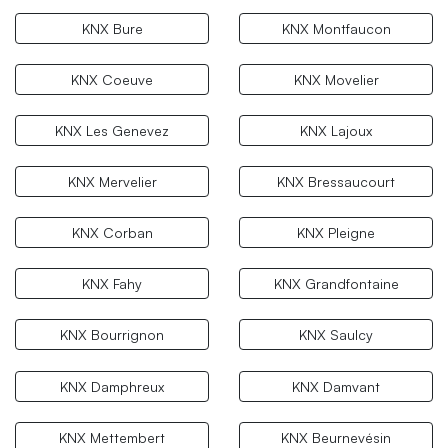
KNX Bure
KNX Montfaucon
KNX Coeuve
KNX Movelier
KNX Les Genevez
KNX Lajoux
KNX Mervelier
KNX Bressaucourt
KNX Corban
KNX Pleigne
KNX Fahy
KNX Grandfontaine
KNX Bourrignon
KNX Saulcy
KNX Damphreux
KNX Damvant
KNX Mettembert
KNX Beurnevésin