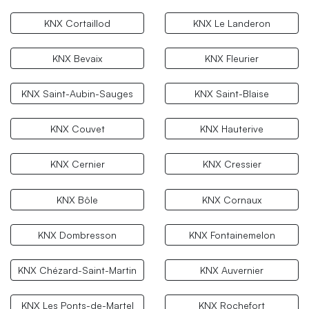
KNX Cortaillod
KNX Le Landeron
KNX Bevaix
KNX Fleurier
KNX Saint-Aubin-Sauges
KNX Saint-Blaise
KNX Couvet
KNX Hauterive
KNX Cernier
KNX Cressier
KNX Bôle
KNX Cornaux
KNX Dombresson
KNX Fontainemelon
KNX Chézard-Saint-Martin
KNX Auvernier
KNX Les Ponts-de-Martel
KNX Rochefort