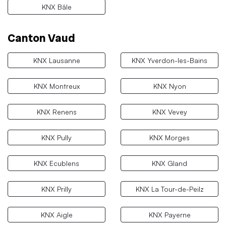
KNX Bâle
Canton Vaud
KNX Lausanne
KNX Yverdon-les-Bains
KNX Montreux
KNX Nyon
KNX Renens
KNX Vevey
KNX Pully
KNX Morges
KNX Ecublens
KNX Gland
KNX Prilly
KNX La Tour-de-Peilz
KNX Aigle
KNX Payerne