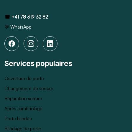
☎
+41 78 319 32 82
💬
WhatsApp
Services populaires
Ouverture de porte
Changement de serrure
Réparation serrure
Après cambriolage
Porte blindée
Blindage de porte