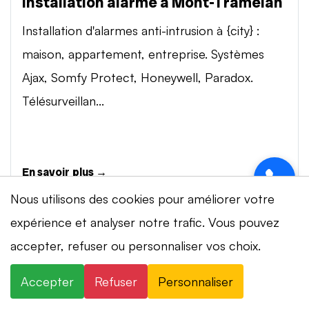
Installation alarme à Mont-Tramelan
Installation d'alarmes anti-intrusion à {city} :
maison, appartement, entreprise. Systèmes
Ajax, Somfy Protect, Honeywell, Paradox.
Télésurveillan...
En savoir plus →
Nous utilisons des cookies pour améliorer votre
expérience et analyser notre trafic. Vous pouvez
Vidéosurveillance à Mont-Tramelan
accepter, refuser ou personnaliser vos choix.
Installation de systèmes de vidéosurveillance à
{city} : caméras IP 4K, visionnage smartphone,
Accepter
Refuser
Personnaliser
stockage cloud ou NVR. Marques Dahua,