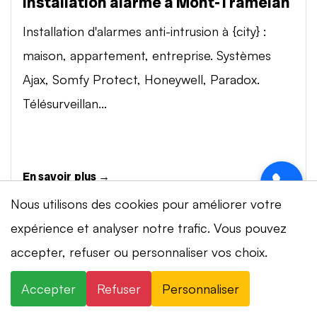
Installation alarme à Mont-Tramelan
Installation d'alarmes anti-intrusion à {city} :
maison, appartement, entreprise. Systèmes
Ajax, Somfy Protect, Honeywell, Paradox.
Télésurveillan...
En savoir plus →
Nous utilisons des cookies pour améliorer votre
expérience et analyser notre trafic. Vous pouvez
Vidéosurveillance à Mont-Tramelan
⚡ Intervention en 20 min
· 24h/24 · 7j/7 ·
accepter, refuser ou personnaliser vos choix.
Installation de systèmes de vidéosurveillance à
Devis gratuit
{city} : caméras IP 4K, visionnage smartphone,
Accepter
Refuser
Personnaliser
×
+41 78 319 32 82
WhatsApp
stockage cloud ou NVR. Marques Dahua,