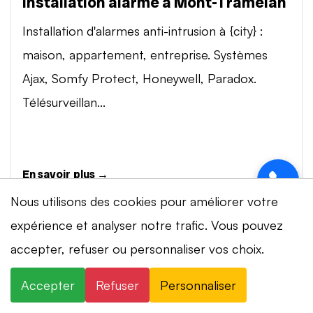
Installation alarme à Mont-Tramelan
Installation d'alarmes anti-intrusion à {city} :
maison, appartement, entreprise. Systèmes
Ajax, Somfy Protect, Honeywell, Paradox.
Télésurveillan...
En savoir plus →
Nous utilisons des cookies pour améliorer votre
expérience et analyser notre trafic. Vous pouvez
Vidéosurveillance à Mont-Tramelan
⚡ Intervention en 20 min
· 24h/24 · 7j/7 ·
accepter, refuser ou personnaliser vos choix.
Installation de systèmes de vidéosurveillance à
Devis gratuit
{city} : caméras IP 4K, visionnage smartphone,
Accepter
Refuser
Personnaliser
×
+41 78 319 32 82
WhatsApp
stockage cloud ou NVR. Marques Dahua,