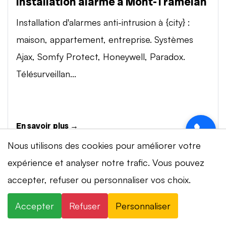
Installation alarme à Mont-Tramelan
Installation d'alarmes anti-intrusion à {city} :
maison, appartement, entreprise. Systèmes
Ajax, Somfy Protect, Honeywell, Paradox.
Télésurveillan...
En savoir plus →
Nous utilisons des cookies pour améliorer votre
expérience et analyser notre trafic. Vous pouvez
Vidéosurveillance à Mont-Tramelan
accepter, refuser ou personnaliser vos choix.
Installation de systèmes de vidéosurveillance à
⚡ Intervention en 20 min
· 24h/24 · 7j/7 ·
{city} : caméras IP 4K, visionnage smartphone,
Accepter
Refuser
Personnaliser
Devis gratuit
stockage cloud ou NVR. Marques Dahua,
×
+41 78 319 32 82
WhatsApp