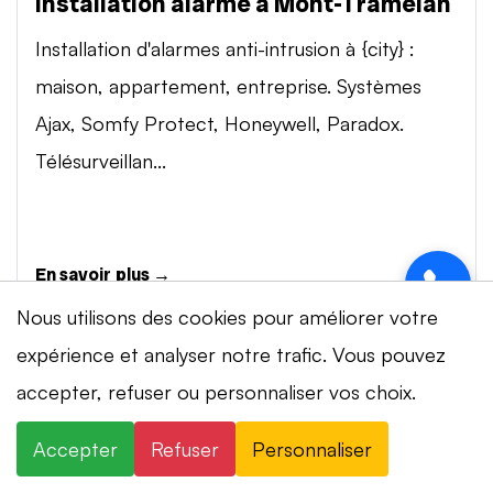
Installation alarme à Mont-Tramelan
Installation d'alarmes anti-intrusion à {city} :
maison, appartement, entreprise. Systèmes
Ajax, Somfy Protect, Honeywell, Paradox.
Télésurveillan...
En savoir plus →
Nous utilisons des cookies pour améliorer votre
expérience et analyser notre trafic. Vous pouvez
Vidéosurveillance à Mont-Tramelan
accepter, refuser ou personnaliser vos choix.
Installation de systèmes de vidéosurveillance à
{city} : caméras IP 4K, visionnage smartphone,
Accepter
Refuser
Personnaliser
stockage cloud ou NVR. Marques Dahua,
⚡ Intervention en 20 min
· 24h/24 · 7j/7 ·