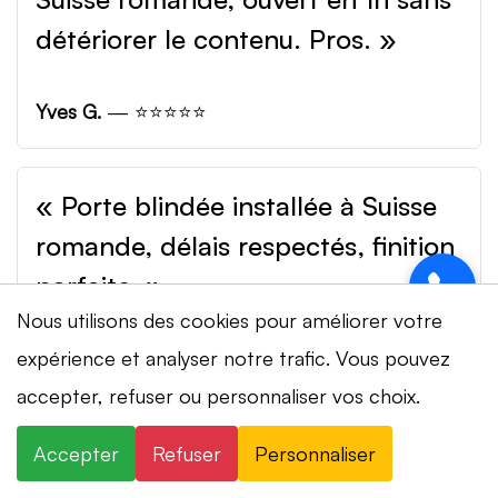
détériorer le contenu. Pros. »
Yves G.
— ⭐⭐⭐⭐⭐
« Porte blindée installée à Suisse
romande, délais respectés, finition
parfaite. »
Nous utilisons des cookies pour améliorer votre
Lisa T.
— ⭐⭐⭐⭐⭐
expérience et analyser notre trafic. Vous pouvez
⚡ Intervention en 20 min
· 24h/24 · 7j/7 ·
accepter, refuser ou personnaliser vos choix.
Devis gratuit
Accepter
Refuser
Personnaliser
×
+41 78 319 32 82
WhatsApp
Serrurier de nuit dans votre ville