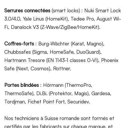
Serrures connectées
(smart locks) : Nuki Smart Lock
3.0/4.0, Yale Linus (HomeKit), Tedee Pro, August Wi-
Fi, Danalock V3 (Z-Wave/ZigBee/HomeKit).
Coffres-forts
: Burg-Wächter (Karat, Magno),
Chubbsafes (Sigma, HomeSafe, DuoGuard),
Hartmann Tresore (EN 1143-1 classes 0-VI), Phoenix
Safe (Next, Cosmos), Rottner.
Portes blindées
: Hörmann (ThermoPro,
ThermoSafe), Di.Bi. (Protektor, Magis), Gardesa,
Tordjman, Fichet Point Fort, Securidev.
Nos techniciens à Suisse romande sont formés et
certifiés par les fabricants sur chaque marque, et