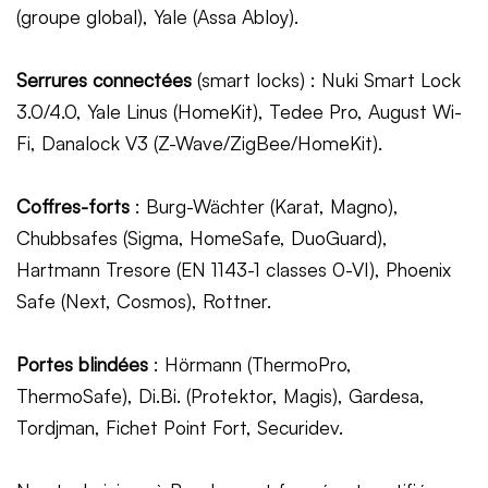
(groupe global), Yale (Assa Abloy).
Serrures connectées
(smart locks) : Nuki Smart Lock
3.0/4.0, Yale Linus (HomeKit), Tedee Pro, August Wi-
Fi, Danalock V3 (Z-Wave/ZigBee/HomeKit).
Coffres-forts
: Burg-Wächter (Karat, Magno),
Chubbsafes (Sigma, HomeSafe, DuoGuard),
Hartmann Tresore (EN 1143-1 classes 0-VI), Phoenix
Safe (Next, Cosmos), Rottner.
Portes blindées
: Hörmann (ThermoPro,
ThermoSafe), Di.Bi. (Protektor, Magis), Gardesa,
Tordjman, Fichet Point Fort, Securidev.