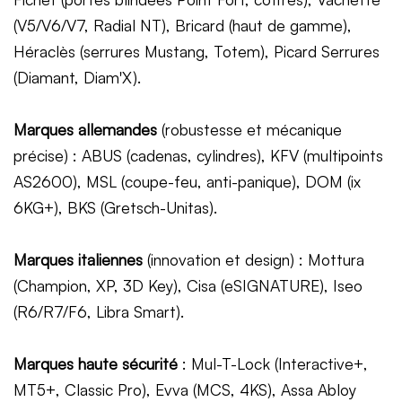
(V5/V6/V7, Radial NT), Bricard (haut de gamme),
Héraclès (serrures Mustang, Totem), Picard Serrures
(Diamant, Diam'X).
Marques allemandes
(robustesse et mécanique
précise) : ABUS (cadenas, cylindres), KFV (multipoints
AS2600), MSL (coupe-feu, anti-panique), DOM (ix
6KG+), BKS (Gretsch-Unitas).
Marques italiennes
(innovation et design) : Mottura
(Champion, XP, 3D Key), Cisa (eSIGNATURE), Iseo
(R6/R7/F6, Libra Smart).
Marques haute sécurité
: Mul-T-Lock (Interactive+,
MT5+, Classic Pro), Evva (MCS, 4KS), Assa Abloy