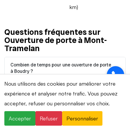
km)
Questions fréquentes sur
Ouverture de porte à Mont-
Tramelan
Combien de temps pour une ouverture de porte
à Boudry ?
Nous utilisons des cookies pour améliorer votre
Ma porte va-t-elle être cassée ?
expérience et analyser notre trafic. Vous pouvez
⚡ Intervention en 20 min
· 24h/24 · 7j/7 ·
Combien coûte une ouverture de porte à Boudry
accepter, refuser ou personnaliser vos choix.
?
Devis gratuit
Accepter
Refuser
Personnaliser
×
+41 78 319 32 82
WhatsApp
Intervenez-vous la nuit et le dimanche à Boudry