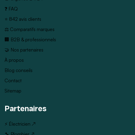
❓ FAQ
⭐ 842 avis clients
⚖️ Comparatifs marques
🏢 B2B & professionnels
🤝 Nos partenaires
À propos
Blog conseils
Contact
Sitemap
Partenaires
⚡ Électricien ↗
🔧 Plombier ↗