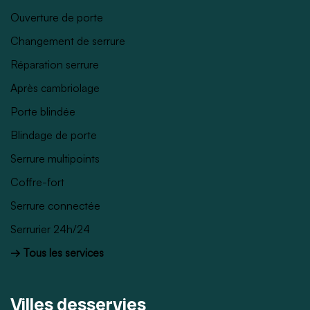
Ouverture de porte
Changement de serrure
Réparation serrure
Après cambriolage
Porte blindée
Blindage de porte
Serrure multipoints
Coffre-fort
Serrure connectée
Serrurier 24h/24
→ Tous les services
Villes desservies