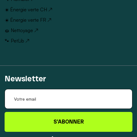
☀️ Énergie verte CH ↗
☀️ Énergie verte FR ↗
🧽 Nettoyage ↗
🐾 PetLib ↗
Newsletter
S'ABONNER