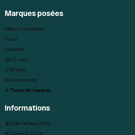
Marques posées
Kaba / Dormakaba
Fichet
Vachette
Mul-T-Lock
JPM Keso
Nuki (connecté)
→ Toutes les marques
Informations
💰 Grille tarifaire 2026
🚨 Urgence 24/24