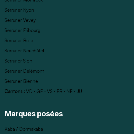
Serrurier Nyon
Serrurier Vevey
Serrurier Fribourg
Serrurier Bulle
Serrurier Neuchâtel
Serrurier Sion
Serrurier Delémont
Serrurier Bienne
Cantons :
VD
·
GE
·
VS
·
FR
·
NE
·
JU
Marques posées
Kaba / Dormakaba