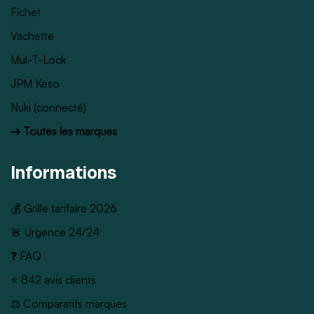
Fichet
Vachette
Mul-T-Lock
JPM Keso
Nuki (connecté)
→ Toutes les marques
Informations
💰 Grille tarifaire 2026
🚨 Urgence 24/24
❓ FAQ
⭐ 842 avis clients
⚖️ Comparatifs marques