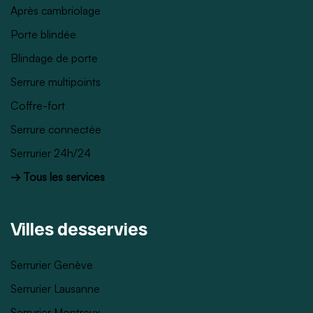
Après cambriolage
Porte blindée
Blindage de porte
Serrure multipoints
Coffre-fort
Serrure connectée
Serrurier 24h/24
→ Tous les services
Villes desservies
Serrurier Genève
Serrurier Lausanne
Serrurier Montreux