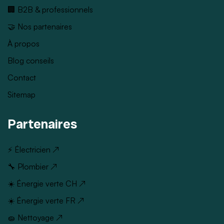
🏢 B2B & professionnels
🤝 Nos partenaires
À propos
Blog conseils
Contact
Sitemap
Partenaires
⚡ Électricien ↗
🔧 Plombier ↗
☀️ Énergie verte CH ↗
☀️ Énergie verte FR ↗
🧽 Nettoyage ↗