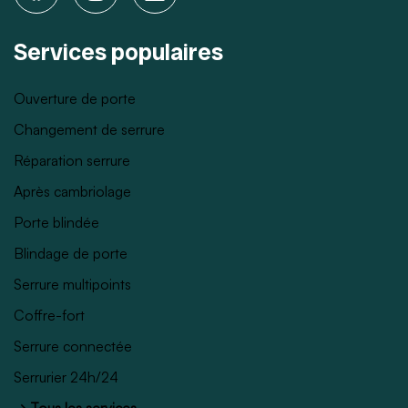
Services populaires
Ouverture de porte
Changement de serrure
Réparation serrure
Après cambriolage
Porte blindée
Blindage de porte
Serrure multipoints
Coffre-fort
Serrure connectée
Serrurier 24h/24
→ Tous les services