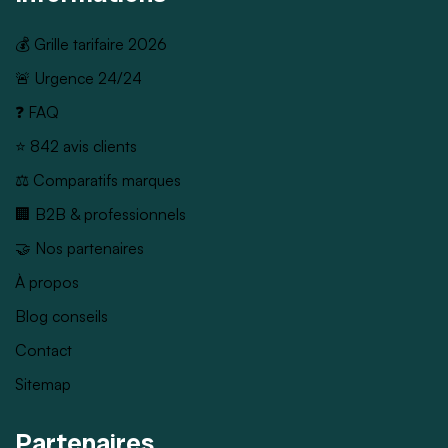
💰 Grille tarifaire 2026
🚨 Urgence 24/24
❓ FAQ
⭐ 842 avis clients
⚖️ Comparatifs marques
🏢 B2B & professionnels
🤝 Nos partenaires
À propos
Blog conseils
Contact
Sitemap
Partenaires