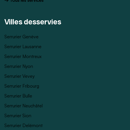
Villes desservies
Serrurier Genève
Serrurier Lausanne
Serrurier Montreux
Serrurier Nyon
Serrurier Vevey
Serrurier Fribourg
Serrurier Bulle
Serrurier Neuchâtel
Serrurier Sion
Serrurier Delémont