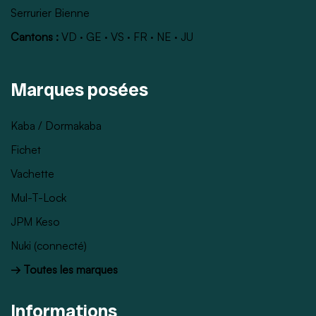
Serrurier Bienne
Cantons :
VD
·
GE
·
VS
·
FR
·
NE
·
JU
Marques posées
Kaba / Dormakaba
Fichet
Vachette
Mul-T-Lock
JPM Keso
Nuki (connecté)
→ Toutes les marques
Informations