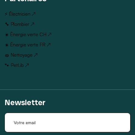
⚡ Électricien ↗
🔧 Plombier ↗
☀️ Énergie verte CH ↗
☀️ Énergie verte FR ↗
🧽 Nettoyage ↗
🐾 PetLib ↗
Newsletter