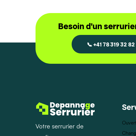
Besoin d'un serruri
📞 +41 78 319 32 82
Ser
Ouvert
Votre serrurier de
Chang