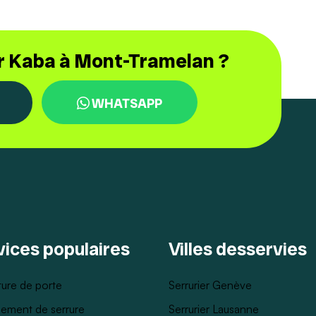
er Kaba à Mont-Tramelan ?
WHATSAPP
vices populaires
Villes desservies
ure de porte
Serrurier Genève
ement de serrure
Serrurier Lausanne