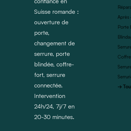
confiance en
Répara
Suisse romande :
Après 
ouverture de
Porte 
porte,
Blinda
changement de
Serrur
serrure, porte
Coffre
blindée, coffre-
Serrur
fort, serrure
Serrur
connectée.
→ Tous
Intervention
24h/24, 7j/7 en
20-30 minutes.