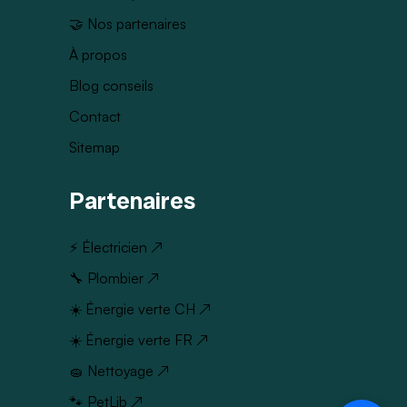
🤝 Nos partenaires
À propos
Blog conseils
Contact
Sitemap
Partenaires
⚡ Électricien ↗
🔧 Plombier ↗
☀️ Énergie verte CH ↗
☀️ Énergie verte FR ↗
🧽 Nettoyage ↗
🐾 PetLib ↗