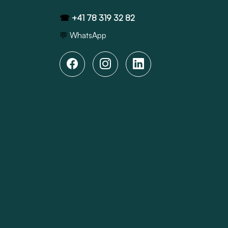
☎
+41 78 319 32 82
💬
WhatsApp