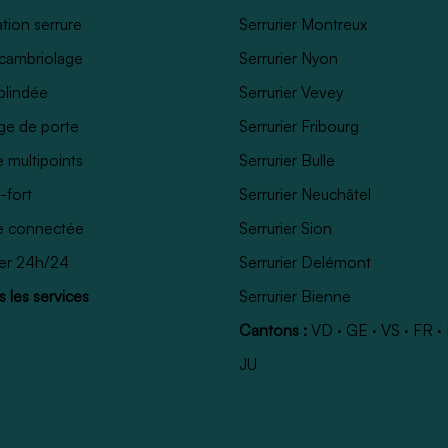
tion serrure
Serrurier Montreux
cambriolage
Serrurier Nyon
blindée
Serrurier Vevey
ge de porte
Serrurier Fribourg
e multipoints
Serrurier Bulle
-fort
Serrurier Neuchâtel
e connectée
Serrurier Sion
ier 24h/24
Serrurier Delémont
 les services
Serrurier Bienne
Cantons :
VD
·
GE
·
VS
·
FR
·
JU