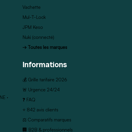
Vachette
Mul-T-Lock
JPM Keso
Nuki (connecté)
→ Toutes les marques
Informations
💰 Grille tarifaire 2026
🚨 Urgence 24/24
NE
·
❓ FAQ
⭐ 842 avis clients
⚖️ Comparatifs marques
🏢 B2B & professionnels