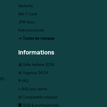
Vachette
Mul-T-Lock
JPM Keso
Nuki (connecté)
→ Toutes les marques
Informations
💰 Grille tarifaire 2026
🚨 Urgence 24/24
NE
·
❓ FAQ
⭐ 842 avis clients
⚖️ Comparatifs marques
🏢 B2B & professionnels