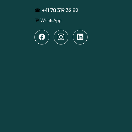
☎
+41 78 319 32 82
💬
WhatsApp