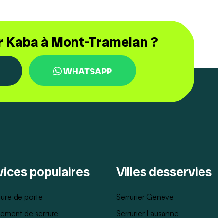
er Kaba à Mont-Tramelan ?
WHATSAPP
vices populaires
Villes desservies
ure de porte
Serrurier Genève
ement de serrure
Serrurier Lausanne