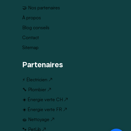
🤝 Nos partenaires
À propos
Blog conseils
Contact
Sitemap
Partenaires
⚡ Électricien ↗
🔧 Plombier ↗
☀️ Énergie verte CH ↗
☀️ Énergie verte FR ↗
🧽 Nettoyage ↗
🐾 PetLib ↗