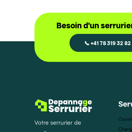
Besoin d'un serruri
📞 +41 78 319 32 82
Ser
Ouvert
Votre serrurier de
Chang