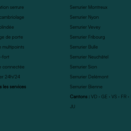
tion serrure
Serrurier Montreux
cambriolage
Serrurier Nyon
blindée
Serrurier Vevey
ge de porte
Serrurier Fribourg
e multipoints
Serrurier Bulle
-fort
Serrurier Neuchâtel
e connectée
Serrurier Sion
ier 24h/24
Serrurier Delémont
 les services
Serrurier Bienne
Cantons :
VD
·
GE
·
VS
·
FR
·
JU