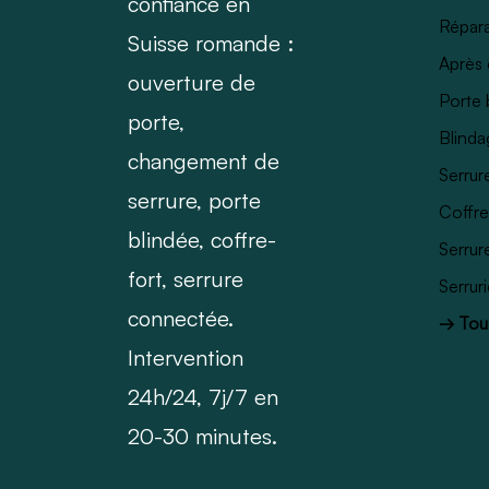
confiance en
Répara
Suisse romande :
Après 
ouverture de
Porte 
porte,
Blinda
changement de
Serrur
serrure, porte
Coffre
blindée, coffre-
Serrur
fort, serrure
Serrur
connectée.
→ Tous
Intervention
24h/24, 7j/7 en
20-30 minutes.