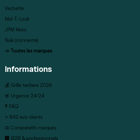
Vachette
Mul-T-Lock
JPM Keso
Nuki (connecté)
→ Toutes les marques
Informations
💰 Grille tarifaire 2026
🚨 Urgence 24/24
❓ FAQ
⭐ 842 avis clients
⚖️ Comparatifs marques
🏢 B2B & professionnels