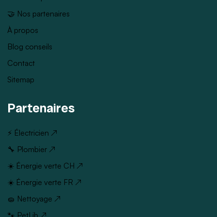
🤝 Nos partenaires
À propos
Blog conseils
Contact
Sitemap
Partenaires
⚡ Électricien ↗
🔧 Plombier ↗
☀️ Énergie verte CH ↗
☀️ Énergie verte FR ↗
🧽 Nettoyage ↗
🐾 PetLib ↗