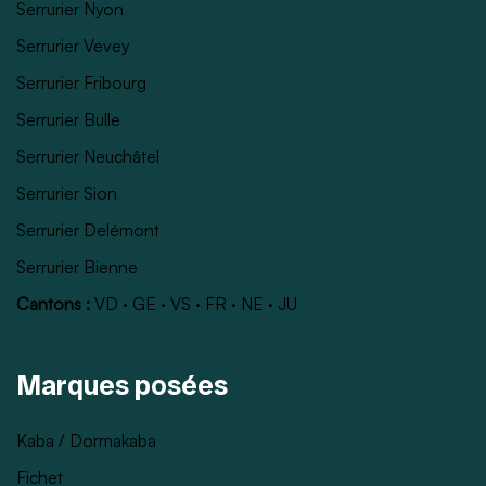
Serrurier Nyon
Serrurier Vevey
Serrurier Fribourg
Serrurier Bulle
Serrurier Neuchâtel
Serrurier Sion
Serrurier Delémont
Serrurier Bienne
Cantons :
VD
·
GE
·
VS
·
FR
·
NE
·
JU
Marques posées
Kaba / Dormakaba
Fichet