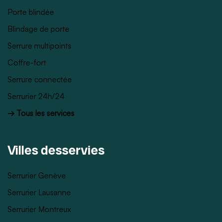
Porte blindée
Blindage de porte
Serrure multipoints
Coffre-fort
Serrure connectée
Serrurier 24h/24
→ Tous les services
Villes desservies
Serrurier Genève
Serrurier Lausanne
Serrurier Montreux