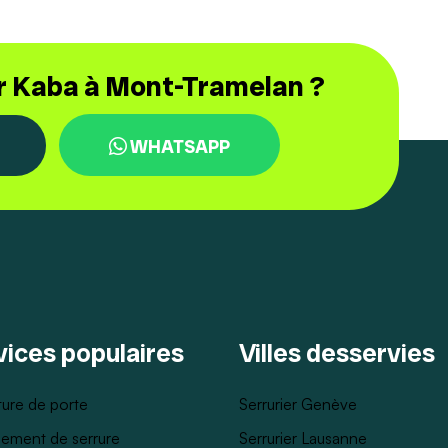
er Kaba à Mont-Tramelan ?
WHATSAPP
vices populaires
Villes desservies
ure de porte
Serrurier Genève
ement de serrure
Serrurier Lausanne