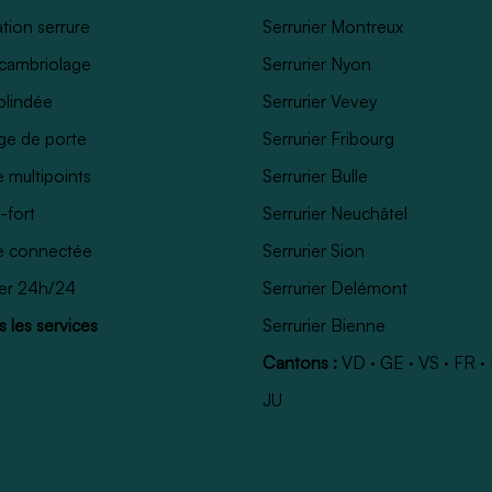
tion serrure
Serrurier Montreux
cambriolage
Serrurier Nyon
blindée
Serrurier Vevey
ge de porte
Serrurier Fribourg
e multipoints
Serrurier Bulle
-fort
Serrurier Neuchâtel
e connectée
Serrurier Sion
ier 24h/24
Serrurier Delémont
 les services
Serrurier Bienne
Cantons :
VD
·
GE
·
VS
·
FR
·
JU