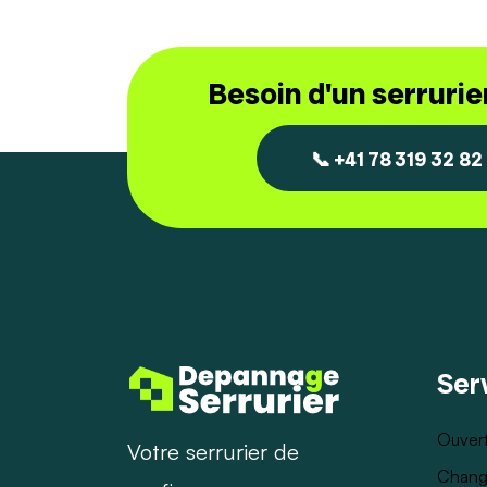
Besoin d'un serruri
📞 +41 78 319 32 82
Ser
Ouvert
Votre serrurier de
Chang