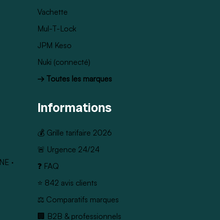
Vachette
Mul-T-Lock
JPM Keso
Nuki (connecté)
→ Toutes les marques
Informations
💰 Grille tarifaire 2026
🚨 Urgence 24/24
NE
·
❓ FAQ
⭐ 842 avis clients
⚖️ Comparatifs marques
🏢 B2B & professionnels