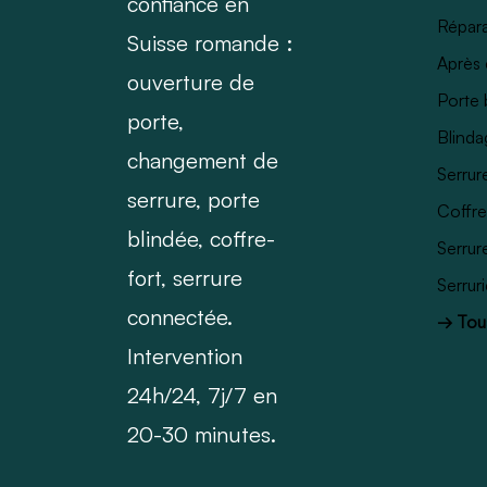
confiance en
Répara
Suisse romande :
Après 
ouverture de
Porte 
porte,
Blinda
changement de
Serrur
serrure, porte
Coffre
blindée, coffre-
Serrur
fort, serrure
Serrur
connectée.
→ Tous
Intervention
24h/24, 7j/7 en
20-30 minutes.