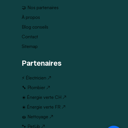
🤝 Nos partenaires
À propos
Blog conseils
Contact
Sitemap
Partenaires
⚡ Électricien ↗
🔧 Plombier ↗
☀️ Énergie verte CH ↗
☀️ Énergie verte FR ↗
🧽 Nettoyage ↗
🐾 PetLib ↗