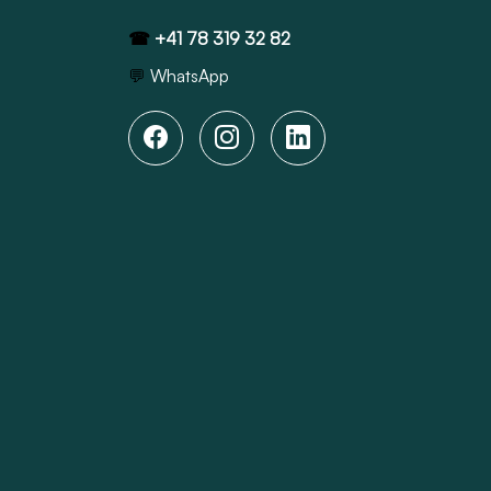
☎
+41 78 319 32 82
💬
WhatsApp