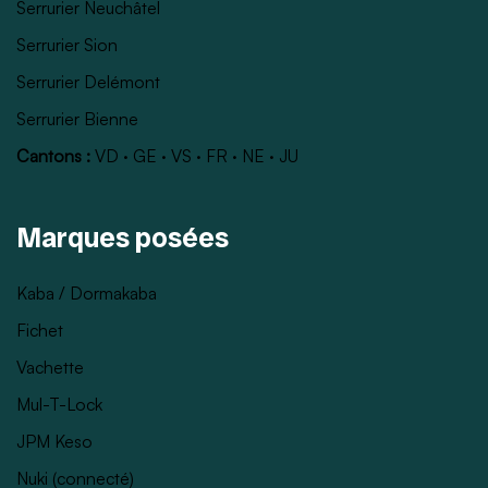
Serrurier Neuchâtel
Serrurier Sion
Serrurier Delémont
Serrurier Bienne
Cantons :
VD
·
GE
·
VS
·
FR
·
NE
·
JU
Marques posées
Kaba / Dormakaba
Fichet
Vachette
Mul-T-Lock
JPM Keso
Nuki (connecté)