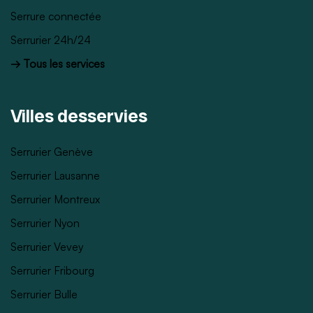
Serrure connectée
Serrurier 24h/24
→ Tous les services
Villes desservies
Serrurier Genève
Serrurier Lausanne
Serrurier Montreux
Serrurier Nyon
Serrurier Vevey
Serrurier Fribourg
Serrurier Bulle