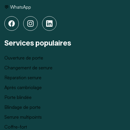
💬
WhatsApp
Services populaires
Ouverture de porte
Changement de serrure
Réparation serrure
Après cambriolage
Porte blindée
Blindage de porte
Serrure multipoints
Coffre-fort