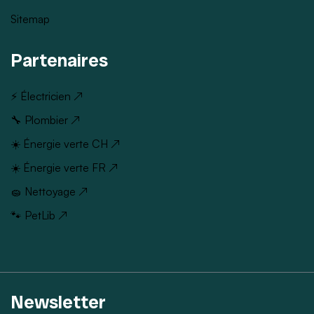
Sitemap
Partenaires
⚡ Électricien ↗
🔧 Plombier ↗
☀️ Énergie verte CH ↗
☀️ Énergie verte FR ↗
🧽 Nettoyage ↗
🐾 PetLib ↗
Newsletter