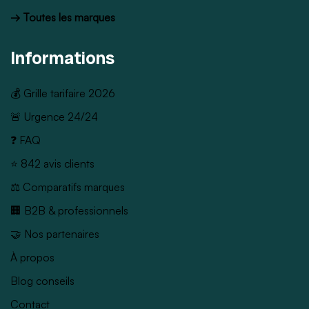
→ Toutes les marques
Informations
💰 Grille tarifaire 2026
🚨 Urgence 24/24
❓ FAQ
⭐ 842 avis clients
⚖️ Comparatifs marques
🏢 B2B & professionnels
🤝 Nos partenaires
À propos
Blog conseils
Contact