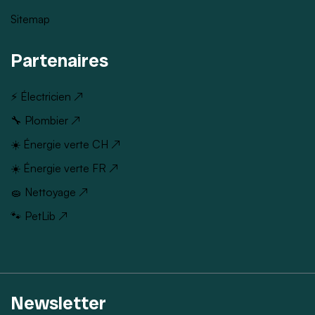
Sitemap
Partenaires
⚡ Électricien ↗
🔧 Plombier ↗
☀️ Énergie verte CH ↗
☀️ Énergie verte FR ↗
🧽 Nettoyage ↗
🐾 PetLib ↗
Newsletter