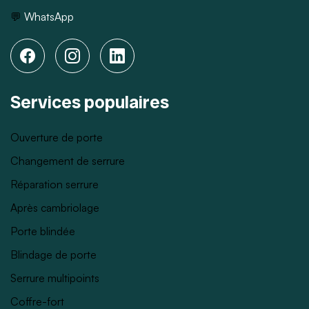
💬
WhatsApp
Services populaires
Ouverture de porte
Changement de serrure
Réparation serrure
Après cambriolage
Porte blindée
Blindage de porte
Serrure multipoints
Coffre-fort