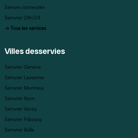
Serrure connectée
Serrurier 24h/24
→ Tous les services
Villes desservies
Serrurier Genève
Serrurier Lausanne
Serrurier Montreux
Serrurier Nyon
Serrurier Vevey
Serrurier Fribourg
Serrurier Bulle