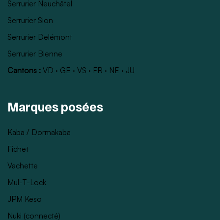
Serrurier Neuchâtel
Serrurier Sion
Serrurier Delémont
Serrurier Bienne
Cantons :
VD
·
GE
·
VS
·
FR
·
NE
·
JU
Marques posées
Kaba / Dormakaba
Fichet
Vachette
Mul-T-Lock
JPM Keso
Nuki (connecté)