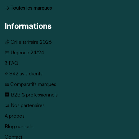
→ Toutes les marques
Informations
💰 Grille tarifaire 2026
🚨 Urgence 24/24
❓ FAQ
⭐ 842 avis clients
⚖️ Comparatifs marques
🏢 B2B & professionnels
🤝 Nos partenaires
À propos
Blog conseils
Contact