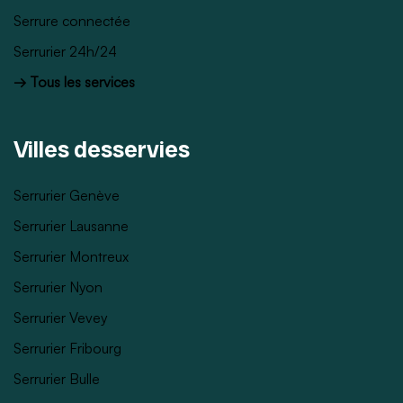
Serrure connectée
Serrurier 24h/24
→ Tous les services
Villes desservies
Serrurier Genève
Serrurier Lausanne
Serrurier Montreux
Serrurier Nyon
Serrurier Vevey
Serrurier Fribourg
Serrurier Bulle