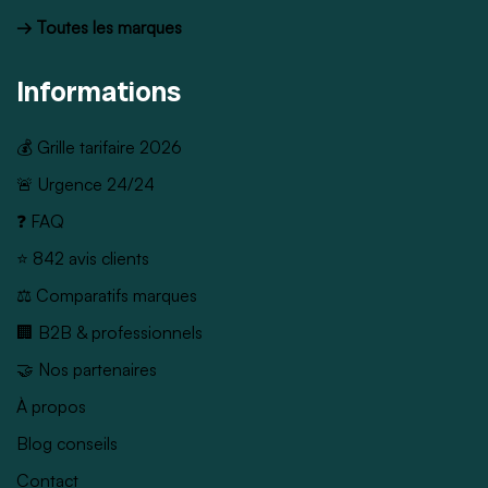
→ Toutes les marques
Informations
💰 Grille tarifaire 2026
🚨 Urgence 24/24
❓ FAQ
⭐ 842 avis clients
⚖️ Comparatifs marques
🏢 B2B & professionnels
🤝 Nos partenaires
À propos
Blog conseils
Contact