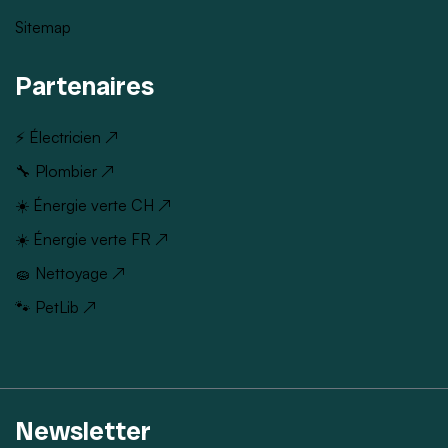
Sitemap
Partenaires
⚡ Électricien ↗
🔧 Plombier ↗
☀️ Énergie verte CH ↗
☀️ Énergie verte FR ↗
🧽 Nettoyage ↗
🐾 PetLib ↗
Newsletter