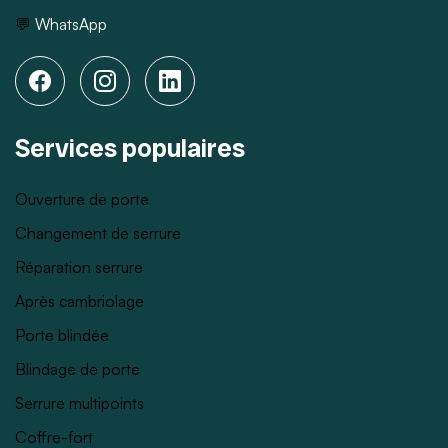
💬
WhatsApp
Services populaires
Ouverture de porte
Changement de serrure
Réparation serrure
Après cambriolage
Porte blindée
Blindage de porte
Serrure multipoints
Coffre-fort