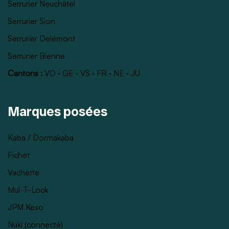
Serrurier Neuchâtel
Serrurier Sion
Serrurier Delémont
Serrurier Bienne
Cantons :
VD
·
GE
·
VS
·
FR
·
NE
·
JU
Marques posées
Kaba / Dormakaba
Fichet
Vachette
Mul-T-Lock
JPM Keso
Nuki (connecté)