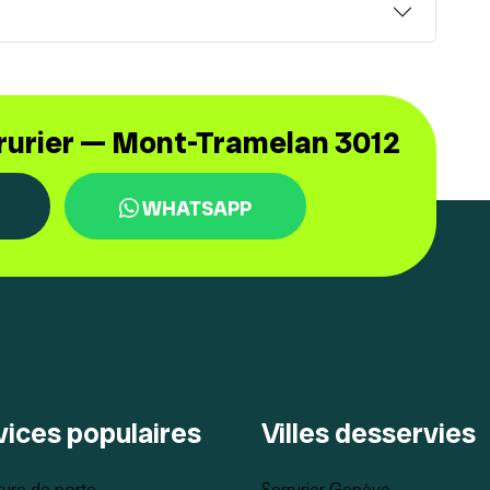
rrurier — Mont-Tramelan 3012
WHATSAPP
vices populaires
Villes desservies
ure de porte
Serrurier Genève