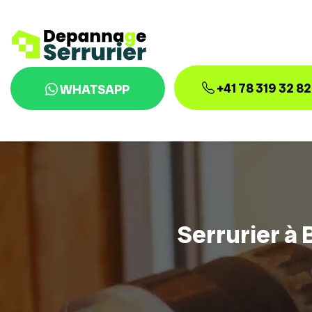
+41 78 319 32 82
WHATSAPP
Serrurier à 