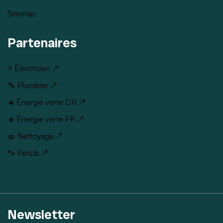
Sitemap
Partenaires
⚡ Électricien ↗
🔧 Plombier ↗
☀️ Énergie verte CH ↗
☀️ Énergie verte FR ↗
🧽 Nettoyage ↗
🐾 PetLib ↗
Newsletter