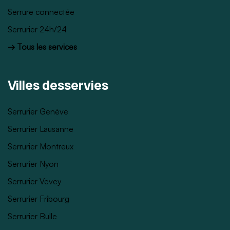
Serrure connectée
Serrurier 24h/24
→ Tous les services
Villes desservies
Serrurier Genève
Serrurier Lausanne
Serrurier Montreux
Serrurier Nyon
Serrurier Vevey
Serrurier Fribourg
Serrurier Bulle