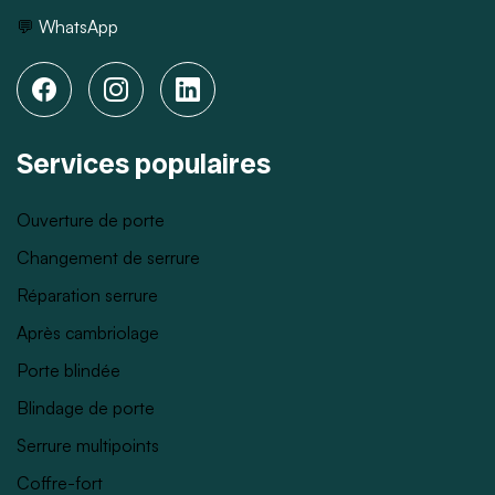
💬
WhatsApp
Services populaires
Ouverture de porte
Changement de serrure
Réparation serrure
Après cambriolage
Porte blindée
Blindage de porte
Serrure multipoints
Coffre-fort