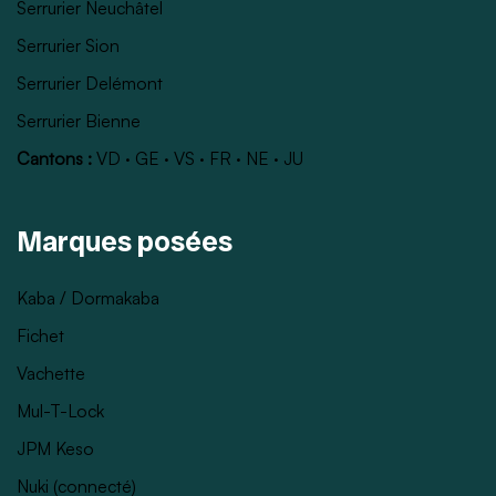
Serrurier Neuchâtel
Serrurier Sion
Serrurier Delémont
Serrurier Bienne
Cantons :
VD
·
GE
·
VS
·
FR
·
NE
·
JU
Marques posées
Kaba / Dormakaba
Fichet
Vachette
Mul-T-Lock
JPM Keso
Nuki (connecté)