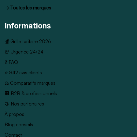
→ Toutes les marques
Informations
💰 Grille tarifaire 2026
🚨 Urgence 24/24
❓ FAQ
⭐ 842 avis clients
⚖️ Comparatifs marques
🏢 B2B & professionnels
🤝 Nos partenaires
À propos
Blog conseils
Contact