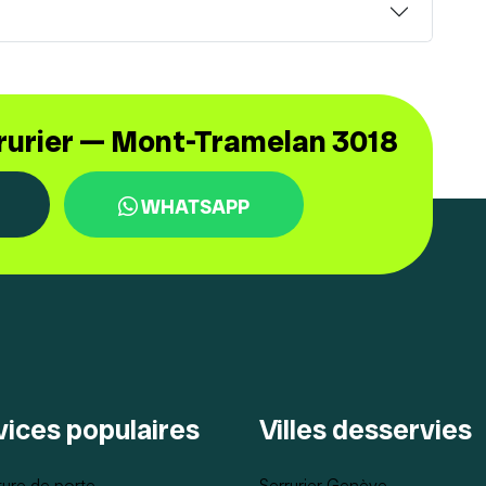
rrurier — Mont-Tramelan 3018
WHATSAPP
vices populaires
Villes desservies
ure de porte
Serrurier Genève