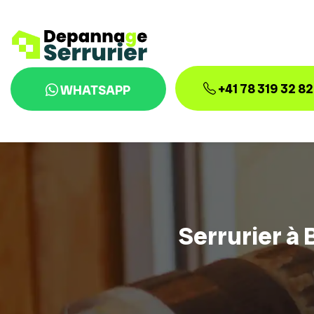
+41 78 319 32 82
WHATSAPP
Serrurier à 