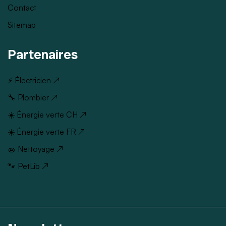
Contact
Sitemap
Partenaires
⚡ Électricien ↗
🔧 Plombier ↗
☀️ Énergie verte CH ↗
☀️ Énergie verte FR ↗
🧽 Nettoyage ↗
🐾 PetLib ↗