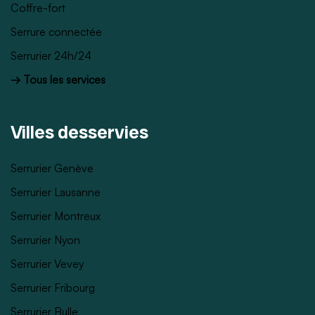
Coffre-fort
Serrure connectée
Serrurier 24h/24
→ Tous les services
Villes desservies
Serrurier Genève
Serrurier Lausanne
Serrurier Montreux
Serrurier Nyon
Serrurier Vevey
Serrurier Fribourg
Serrurier Bulle