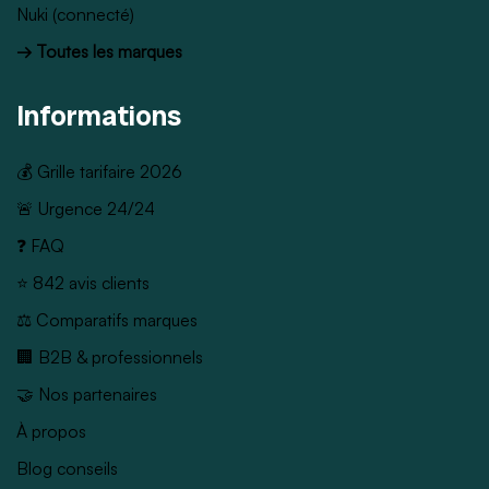
Nuki (connecté)
→ Toutes les marques
Informations
💰 Grille tarifaire 2026
🚨 Urgence 24/24
❓ FAQ
⭐ 842 avis clients
⚖️ Comparatifs marques
🏢 B2B & professionnels
🤝 Nos partenaires
À propos
Blog conseils