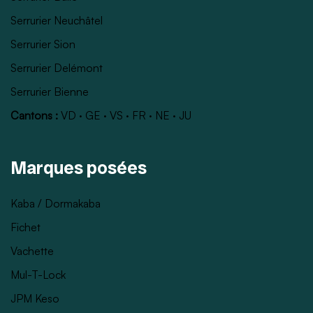
Serrurier Neuchâtel
Serrurier Sion
Serrurier Delémont
Serrurier Bienne
Cantons :
VD
·
GE
·
VS
·
FR
·
NE
·
JU
Marques posées
Kaba / Dormakaba
Fichet
Vachette
Mul-T-Lock
JPM Keso