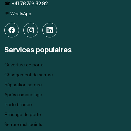
☎
+41 78 319 32 82
💬
WhatsApp
Services populaires
Ouverture de porte
Changement de serrure
Réparation serrure
Après cambriolage
Porte blindée
Blindage de porte
Serrure multipoints