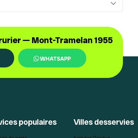
rrurier — Mont-Tramelan 1955
WHATSAPP
vices populaires
Villes desservies
ure de porte
Serrurier Genève