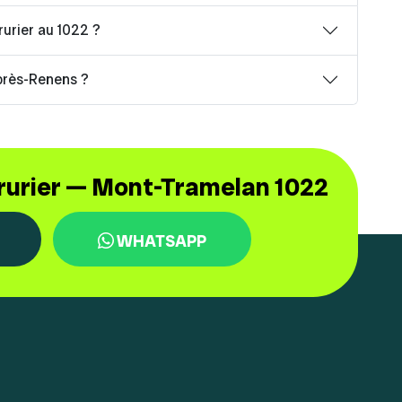
rurier au 1022 ?
près-Renens ?
rrurier — Mont-Tramelan 1022
WHATSAPP