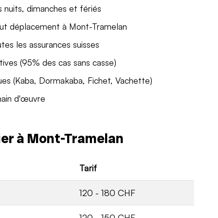
 nuits, dimanches et fériés
out déplacement à Mont-Tramelan
utes les assurances suisses
tives (95% des cas sans casse)
ues (Kaba, Dormakaba, Fichet, Vachette)
main d'œuvre
rier à Mont-Tramelan
Tarif
120 - 180 CHF
120 - 150 CHF