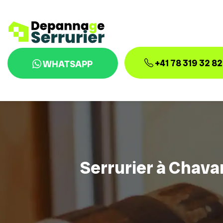
+41 78 319 32 82
WHATSAPP
Serrurier à Chava