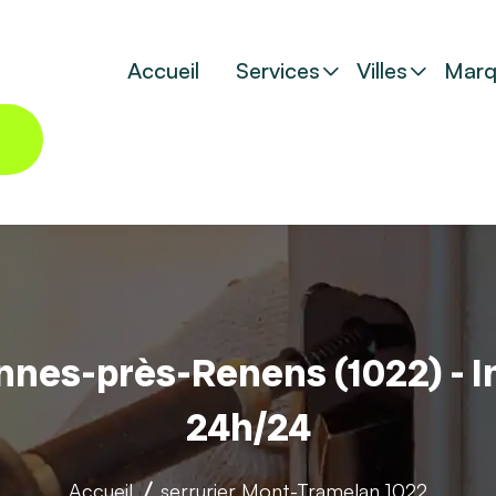
Accueil
Services
Villes
Marq
nnes-près-Renens (1022) - I
24h/24
Accueil
serrurier
Mont-Tramelan 1022