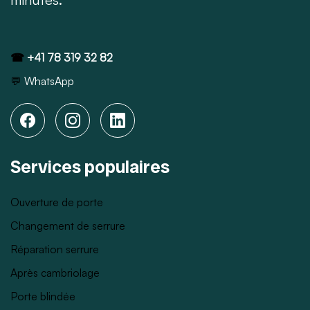
☎
+41 78 319 32 82
💬
WhatsApp
Services populaires
Ouverture de porte
Changement de serrure
Réparation serrure
Après cambriolage
Porte blindée