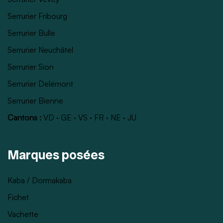
Serrurier Fribourg
Serrurier Bulle
Serrurier Neuchâtel
Serrurier Sion
Serrurier Delémont
Serrurier Bienne
Cantons :
VD
·
GE
·
VS
·
FR
·
NE
·
JU
Marques posées
Kaba / Dormakaba
Fichet
Vachette