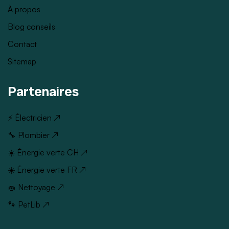
À propos
Blog conseils
Contact
Sitemap
Partenaires
⚡ Électricien ↗
🔧 Plombier ↗
☀️ Énergie verte CH ↗
☀️ Énergie verte FR ↗
🧽 Nettoyage ↗
🐾 PetLib ↗