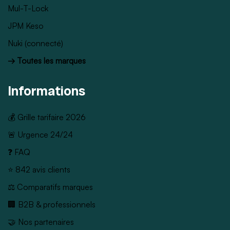
Mul-T-Lock
JPM Keso
Nuki (connecté)
→ Toutes les marques
Informations
💰 Grille tarifaire 2026
🚨 Urgence 24/24
❓ FAQ
⭐ 842 avis clients
⚖️ Comparatifs marques
🏢 B2B & professionnels
🤝 Nos partenaires