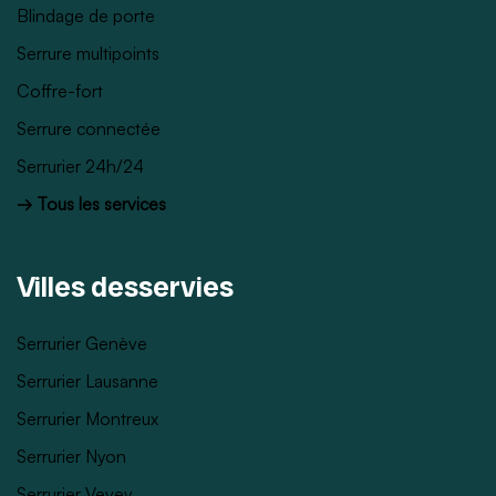
Blindage de porte
Serrure multipoints
Coffre-fort
Serrure connectée
Serrurier 24h/24
→ Tous les services
Villes desservies
Serrurier Genève
Serrurier Lausanne
Serrurier Montreux
Serrurier Nyon
Serrurier Vevey