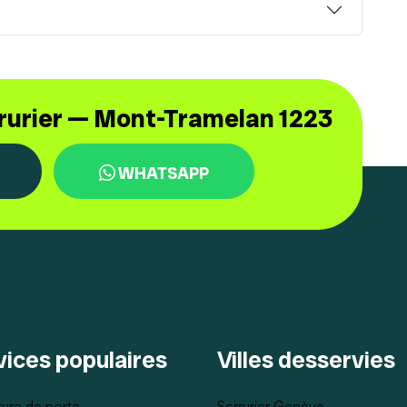
rrurier — Mont-Tramelan 1223
WHATSAPP
vices populaires
Villes desservies
ure de porte
Serrurier Genève