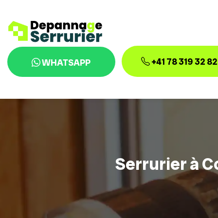
+41 78 319 32 82
WHATSAPP
Serrurier à C