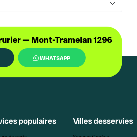
rrurier — Mont-Tramelan 1296
WHATSAPP
vices populaires
Villes desservies
ure de porte
Serrurier Genève