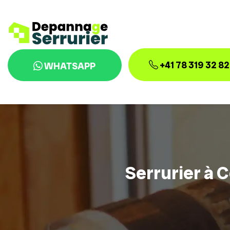
+41 78 319 32 82
WHATSAPP
Serrurier à 