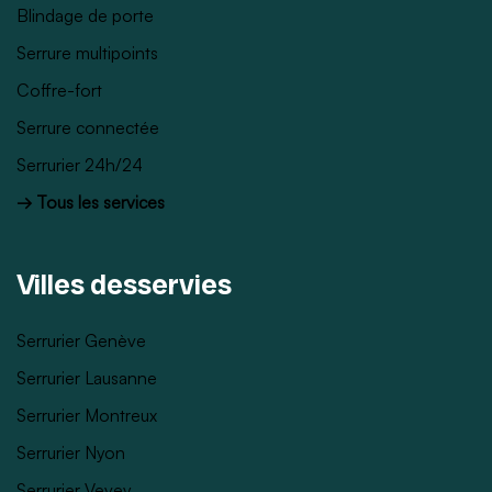
Blindage de porte
Serrure multipoints
Coffre-fort
Serrure connectée
Serrurier 24h/24
→ Tous les services
Villes desservies
Serrurier Genève
Serrurier Lausanne
Serrurier Montreux
Serrurier Nyon
Serrurier Vevey