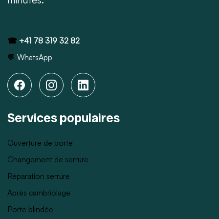
☎
+41 78 319 32 82
💬
WhatsApp
Services populaires
Ouverture de porte
Changement de serrure
Réparation serrure
Après cambriolage
Porte blindée