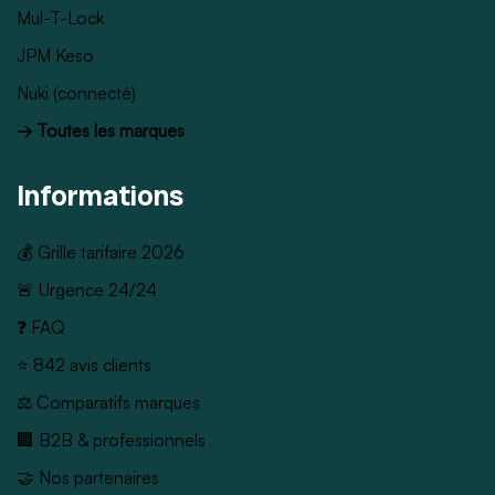
Mul-T-Lock
JPM Keso
Nuki (connecté)
→ Toutes les marques
Informations
💰 Grille tarifaire 2026
🚨 Urgence 24/24
❓ FAQ
⭐ 842 avis clients
⚖️ Comparatifs marques
🏢 B2B & professionnels
🤝 Nos partenaires