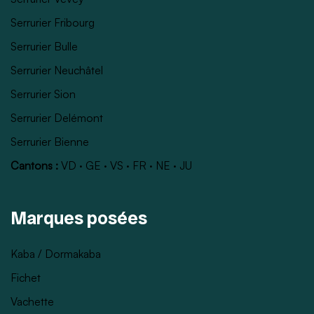
Serrurier Fribourg
Serrurier Bulle
Serrurier Neuchâtel
Serrurier Sion
Serrurier Delémont
Serrurier Bienne
Cantons :
VD
·
GE
·
VS
·
FR
·
NE
·
JU
Marques posées
Kaba / Dormakaba
Fichet
Vachette