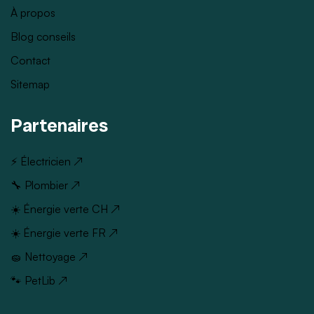
À propos
Blog conseils
Contact
Sitemap
Partenaires
⚡ Électricien ↗
🔧 Plombier ↗
☀️ Énergie verte CH ↗
☀️ Énergie verte FR ↗
🧽 Nettoyage ↗
🐾 PetLib ↗