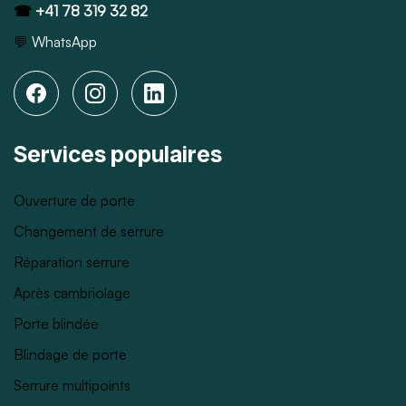
☎
+41 78 319 32 82
💬
WhatsApp
Services populaires
Ouverture de porte
Changement de serrure
Réparation serrure
Après cambriolage
Porte blindée
Blindage de porte
Serrure multipoints