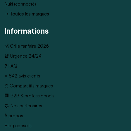
Nuki (connecté)
→ Toutes les marques
Informations
💰 Grille tarifaire 2026
🚨 Urgence 24/24
❓ FAQ
⭐ 842 avis clients
⚖️ Comparatifs marques
🏢 B2B & professionnels
🤝 Nos partenaires
À propos
Blog conseils