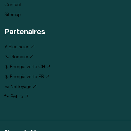
Contact
Sitemap
Partenaires
⚡ Électricien ↗
🔧 Plombier ↗
☀️ Énergie verte CH ↗
☀️ Énergie verte FR ↗
🧽 Nettoyage ↗
🐾 PetLib ↗