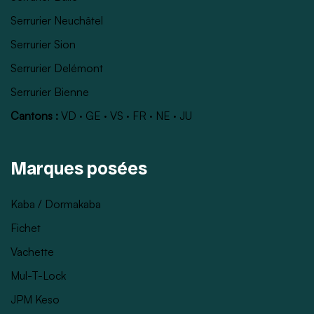
Serrurier Neuchâtel
Serrurier Sion
Serrurier Delémont
Serrurier Bienne
Cantons :
VD
·
GE
·
VS
·
FR
·
NE
·
JU
Marques posées
Kaba / Dormakaba
Fichet
Vachette
Mul-T-Lock
JPM Keso