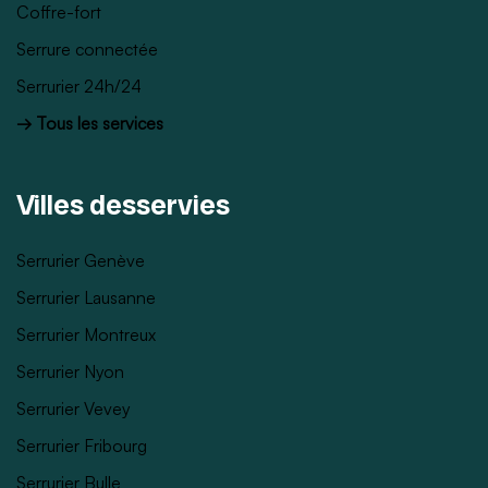
Coffre-fort
Serrure connectée
Serrurier 24h/24
→ Tous les services
Villes desservies
Serrurier Genève
Serrurier Lausanne
Serrurier Montreux
Serrurier Nyon
Serrurier Vevey
Serrurier Fribourg
Serrurier Bulle