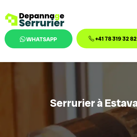
+41 78 319 32 82
WHATSAPP
Serrurier à Estav