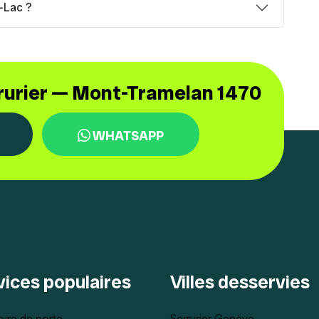
-Lac ?
rrurier — Mont-Tramelan 1470
WHATSAPP
vices populaires
Villes desservies
ure de porte
Serrurier Genève