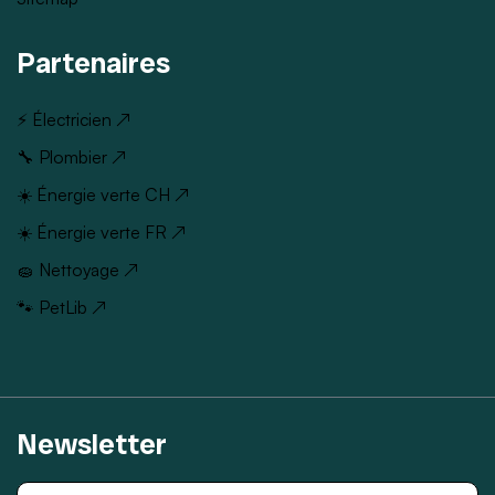
Partenaires
⚡ Électricien ↗
🔧 Plombier ↗
☀️ Énergie verte CH ↗
☀️ Énergie verte FR ↗
🧽 Nettoyage ↗
🐾 PetLib ↗
Newsletter