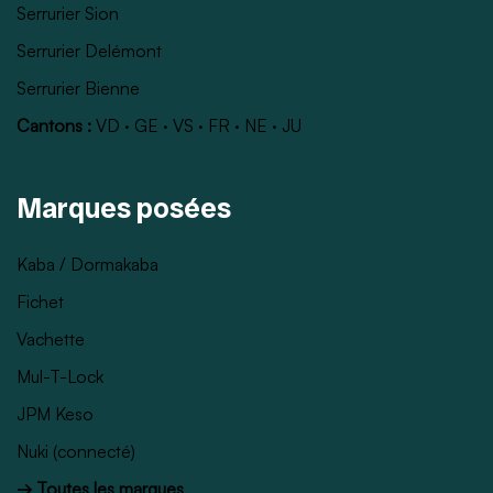
Serrurier Sion
Serrurier Delémont
Serrurier Bienne
Cantons :
VD
·
GE
·
VS
·
FR
·
NE
·
JU
Marques posées
Kaba / Dormakaba
Fichet
Vachette
Mul-T-Lock
JPM Keso
Nuki (connecté)
→ Toutes les marques