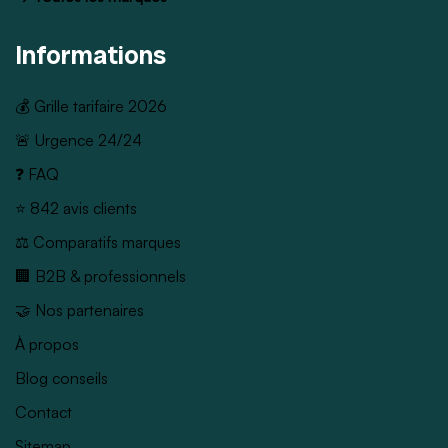
Informations
💰 Grille tarifaire 2026
🚨 Urgence 24/24
❓ FAQ
⭐ 842 avis clients
⚖️ Comparatifs marques
🏢 B2B & professionnels
🤝 Nos partenaires
À propos
Blog conseils
Contact
Sitemap