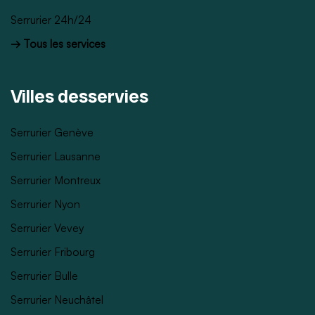
Serrurier 24h/24
→ Tous les services
Villes desservies
Serrurier Genève
Serrurier Lausanne
Serrurier Montreux
Serrurier Nyon
Serrurier Vevey
Serrurier Fribourg
Serrurier Bulle
Serrurier Neuchâtel