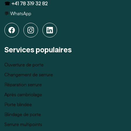
☎
+41 78 319 32 82
💬
WhatsApp
Services populaires
Ouverture de porte
Changement de serrure
Réparation serrure
Après cambriolage
Porte blindée
Blindage de porte
Serrure multipoints