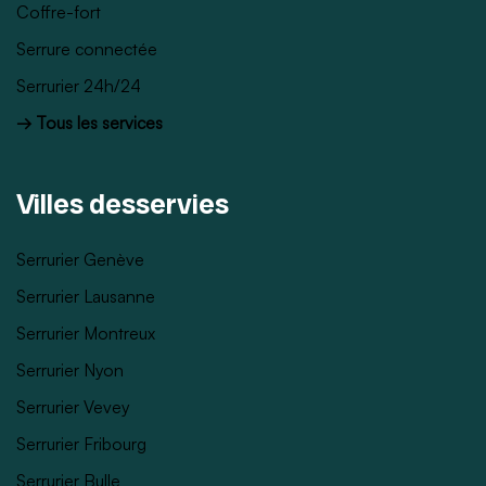
Coffre-fort
Serrure connectée
Serrurier 24h/24
→ Tous les services
Villes desservies
Serrurier Genève
Serrurier Lausanne
Serrurier Montreux
Serrurier Nyon
Serrurier Vevey
Serrurier Fribourg
Serrurier Bulle