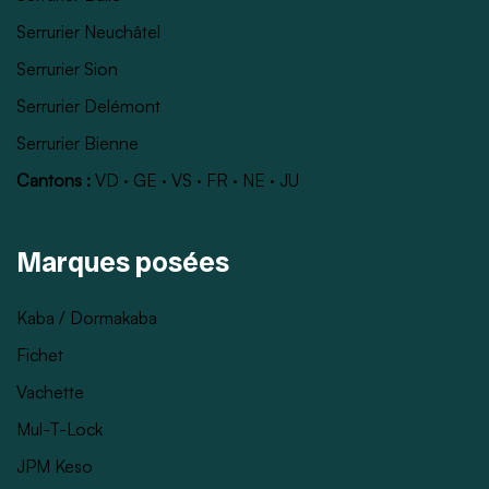
Serrurier Neuchâtel
Serrurier Sion
Serrurier Delémont
Serrurier Bienne
Cantons :
VD
·
GE
·
VS
·
FR
·
NE
·
JU
Marques posées
Kaba / Dormakaba
Fichet
Vachette
Mul-T-Lock
JPM Keso