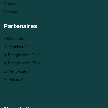
Contact
Sitemap
Partenaires
⚡ Électricien ↗
🔧 Plombier ↗
☀️ Énergie verte CH ↗
☀️ Énergie verte FR ↗
🧽 Nettoyage ↗
🐾 PetLib ↗