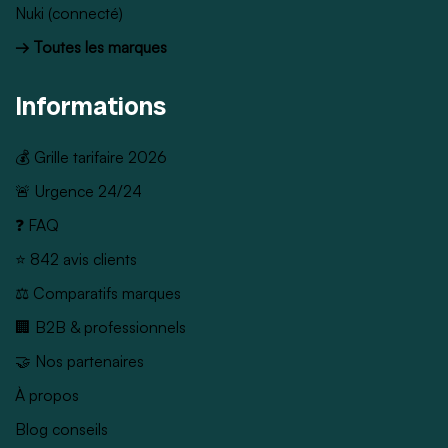
Nuki (connecté)
→ Toutes les marques
Informations
💰 Grille tarifaire 2026
🚨 Urgence 24/24
❓ FAQ
⭐ 842 avis clients
⚖️ Comparatifs marques
🏢 B2B & professionnels
🤝 Nos partenaires
À propos
Blog conseils