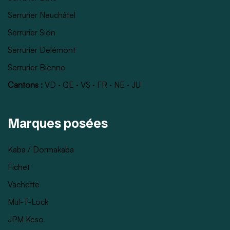
Serrurier Neuchâtel
Serrurier Sion
Serrurier Delémont
Serrurier Bienne
Cantons :
VD
·
GE
·
VS
·
FR
·
NE
·
JU
Marques posées
Kaba / Dormakaba
Fichet
Vachette
Mul-T-Lock
JPM Keso