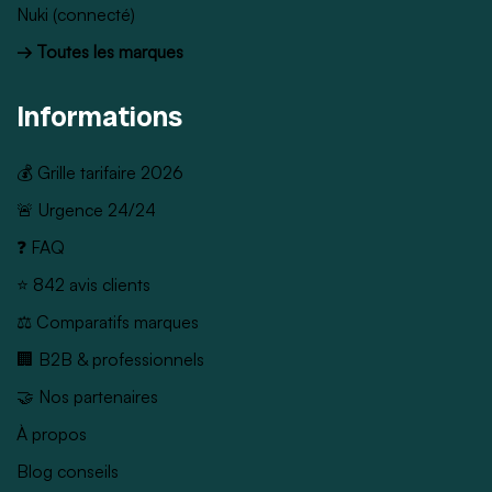
Nuki (connecté)
→ Toutes les marques
Informations
💰 Grille tarifaire 2026
🚨 Urgence 24/24
❓ FAQ
⭐ 842 avis clients
⚖️ Comparatifs marques
🏢 B2B & professionnels
🤝 Nos partenaires
À propos
Blog conseils