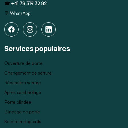
☎
+41 78 319 32 82
💬
WhatsApp
Services populaires
Ouverture de porte
Changement de serrure
Réparation serrure
Après cambriolage
Porte blindée
Blindage de porte
Serrure multipoints