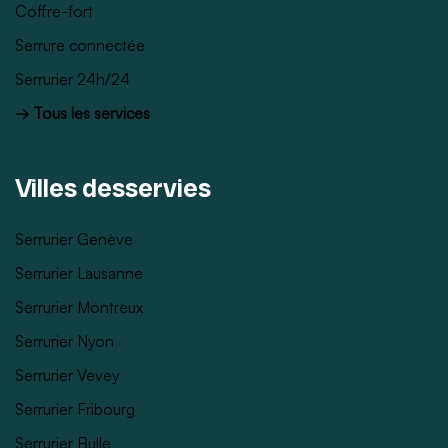
Coffre-fort
Serrure connectée
Serrurier 24h/24
→ Tous les services
Villes desservies
Serrurier Genève
Serrurier Lausanne
Serrurier Montreux
Serrurier Nyon
Serrurier Vevey
Serrurier Fribourg
Serrurier Bulle