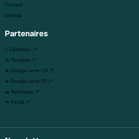
Contact
Sitemap
Partenaires
⚡ Électricien ↗
🔧 Plombier ↗
☀️ Énergie verte CH ↗
☀️ Énergie verte FR ↗
🧽 Nettoyage ↗
🐾 PetLib ↗