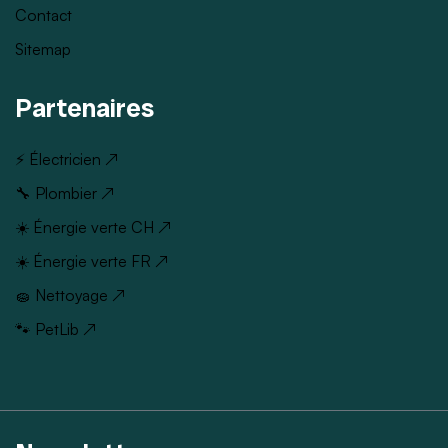
Contact
Sitemap
Partenaires
⚡ Électricien ↗
🔧 Plombier ↗
☀️ Énergie verte CH ↗
☀️ Énergie verte FR ↗
🧽 Nettoyage ↗
🐾 PetLib ↗