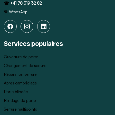
☎
+41 78 319 32 82
💬
WhatsApp
Services populaires
Ouverture de porte
Changement de serrure
Réparation serrure
Après cambriolage
Porte blindée
Blindage de porte
Serrure multipoints