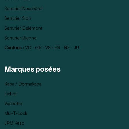
Serrurier Neuchâtel
Serrurier Sion
Serrurier Delémont
Serrurier Bienne
Cantons :
VD
·
GE
·
VS
·
FR
·
NE
·
JU
Marques posées
Kaba / Dormakaba
Fichet
Vachette
Mul-T-Lock
JPM Keso