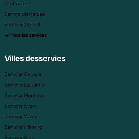
Coffre-fort
Serrure connectée
Serrurier 24h/24
→ Tous les services
Villes desservies
Serrurier Genève
Serrurier Lausanne
Serrurier Montreux
Serrurier Nyon
Serrurier Vevey
Serrurier Fribourg
Serrurier Bulle