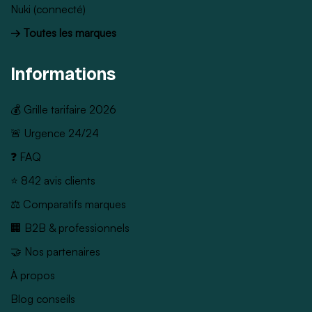
Nuki (connecté)
→ Toutes les marques
Informations
💰 Grille tarifaire 2026
🚨 Urgence 24/24
❓ FAQ
⭐ 842 avis clients
⚖️ Comparatifs marques
🏢 B2B & professionnels
🤝 Nos partenaires
À propos
Blog conseils