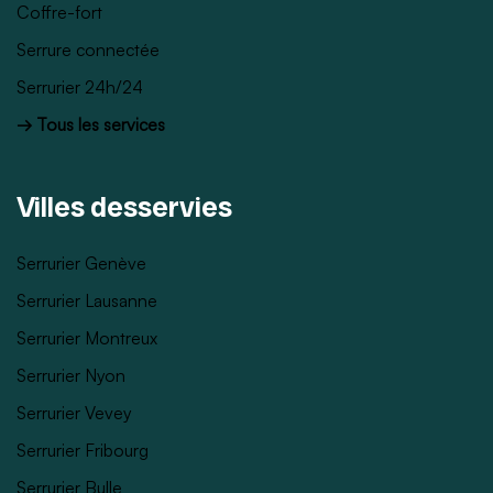
Coffre-fort
Serrure connectée
Serrurier 24h/24
→ Tous les services
Villes desservies
Serrurier Genève
Serrurier Lausanne
Serrurier Montreux
Serrurier Nyon
Serrurier Vevey
Serrurier Fribourg
Serrurier Bulle