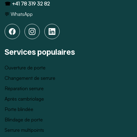
☎
+41 78 319 32 82
💬
WhatsApp
Services populaires
Ouverture de porte
Changement de serrure
Réparation serrure
Après cambriolage
Porte blindée
Blindage de porte
Serrure multipoints