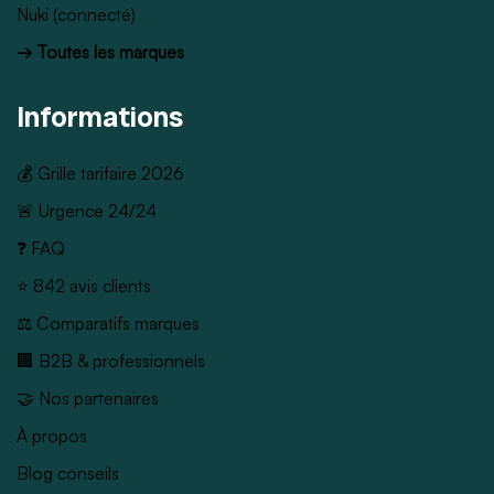
Nuki (connecté)
→ Toutes les marques
Informations
💰 Grille tarifaire 2026
🚨 Urgence 24/24
❓ FAQ
⭐ 842 avis clients
⚖️ Comparatifs marques
🏢 B2B & professionnels
🤝 Nos partenaires
À propos
Blog conseils