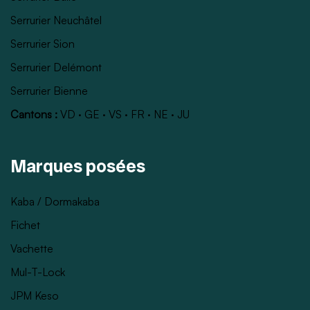
Serrurier Neuchâtel
Serrurier Sion
Serrurier Delémont
Serrurier Bienne
Cantons :
VD
·
GE
·
VS
·
FR
·
NE
·
JU
Marques posées
Kaba / Dormakaba
Fichet
Vachette
Mul-T-Lock
JPM Keso