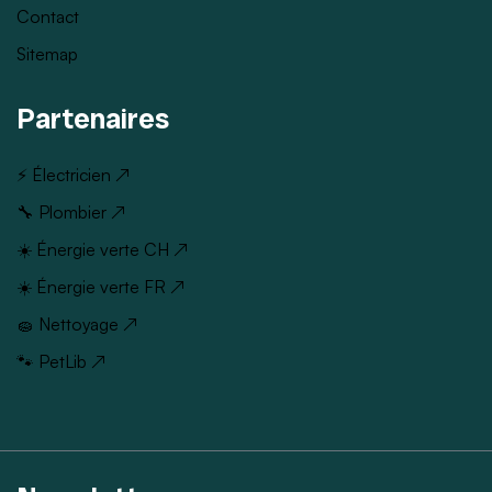
Contact
Sitemap
Partenaires
⚡ Électricien ↗
🔧 Plombier ↗
☀️ Énergie verte CH ↗
☀️ Énergie verte FR ↗
🧽 Nettoyage ↗
🐾 PetLib ↗