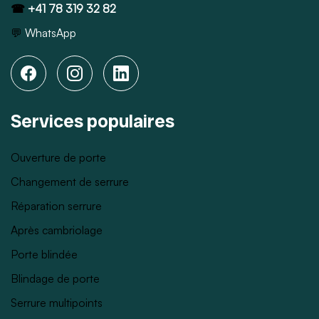
☎
+41 78 319 32 82
💬
WhatsApp
Services populaires
Ouverture de porte
Changement de serrure
Réparation serrure
Après cambriolage
Porte blindée
Blindage de porte
Serrure multipoints