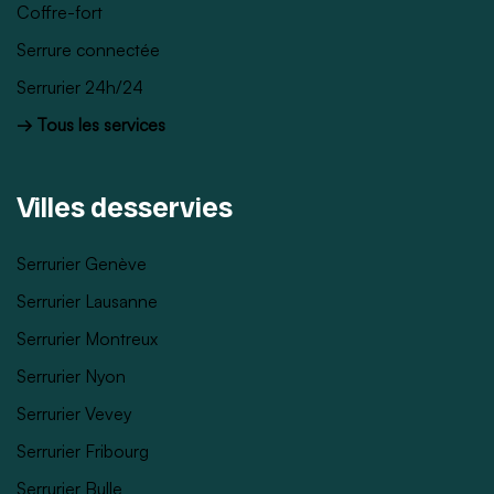
Coffre-fort
Serrure connectée
Serrurier 24h/24
→ Tous les services
Villes desservies
Serrurier Genève
Serrurier Lausanne
Serrurier Montreux
Serrurier Nyon
Serrurier Vevey
Serrurier Fribourg
Serrurier Bulle