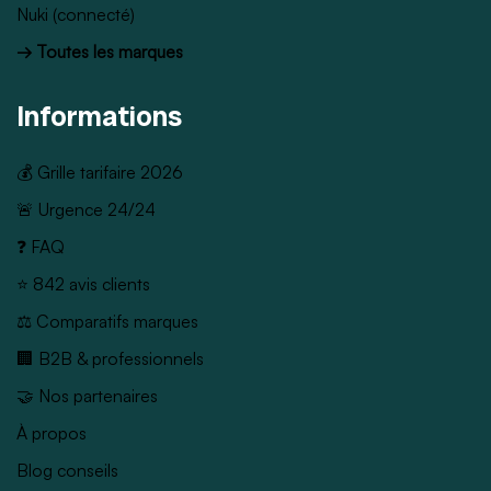
Nuki (connecté)
→ Toutes les marques
Informations
💰 Grille tarifaire 2026
🚨 Urgence 24/24
❓ FAQ
⭐ 842 avis clients
⚖️ Comparatifs marques
🏢 B2B & professionnels
🤝 Nos partenaires
À propos
Blog conseils