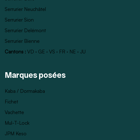
Serrurier Neuchâtel
Serrurier Sion
Serrurier Delémont
Serrurier Bienne
Cantons :
VD
·
GE
·
VS
·
FR
·
NE
·
JU
Marques posées
Kaba / Dormakaba
Fichet
Vachette
Mul-T-Lock
JPM Keso