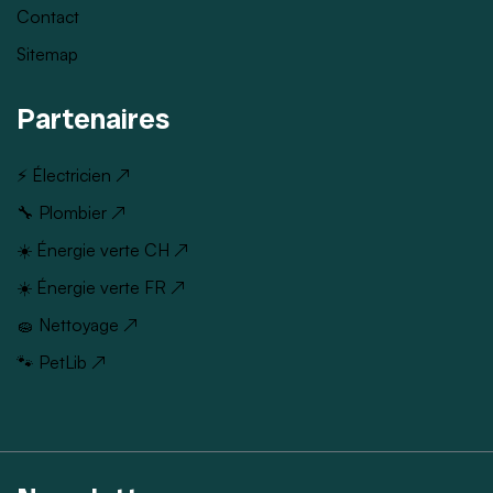
Contact
Sitemap
Partenaires
⚡ Électricien ↗
🔧 Plombier ↗
☀️ Énergie verte CH ↗
☀️ Énergie verte FR ↗
🧽 Nettoyage ↗
🐾 PetLib ↗