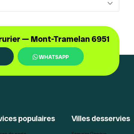
rrurier — Mont-Tramelan 6951
WHATSAPP
vices populaires
Villes desservies
ure de porte
Serrurier Genève