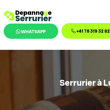
+41 78 319 32 82
WHATSAPP
Serrurier à 