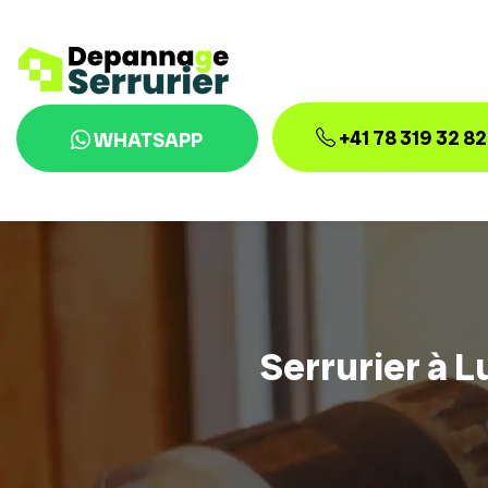
+41 78 319 32 82
WHATSAPP
Serrurier à L