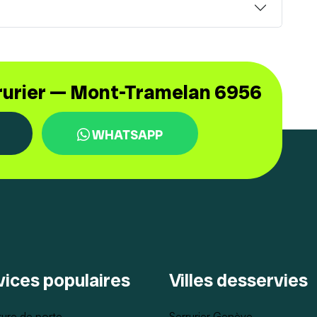
rrurier — Mont-Tramelan 6956
WHATSAPP
vices populaires
Villes desservies
ure de porte
Serrurier Genève