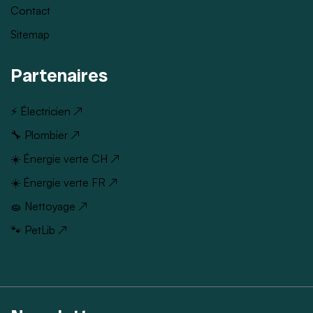
Contact
Sitemap
Partenaires
⚡ Électricien ↗
🔧 Plombier ↗
☀️ Énergie verte CH ↗
☀️ Énergie verte FR ↗
🧽 Nettoyage ↗
🐾 PetLib ↗