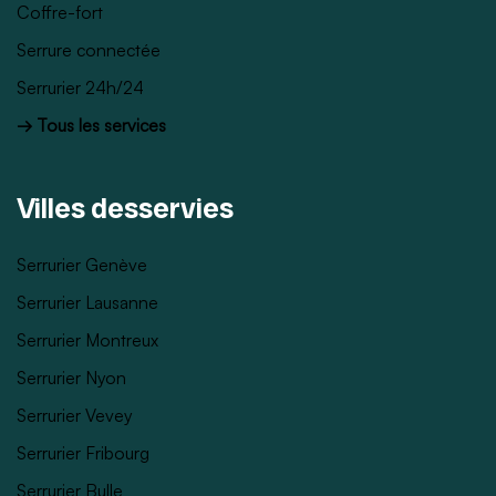
Coffre-fort
Serrure connectée
Serrurier 24h/24
→ Tous les services
Villes desservies
Serrurier Genève
Serrurier Lausanne
Serrurier Montreux
Serrurier Nyon
Serrurier Vevey
Serrurier Fribourg
Serrurier Bulle