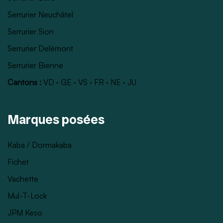
Serrurier Neuchâtel
Serrurier Sion
Serrurier Delémont
Serrurier Bienne
Cantons :
VD
·
GE
·
VS
·
FR
·
NE
·
JU
Marques posées
Kaba / Dormakaba
Fichet
Vachette
Mul-T-Lock
JPM Keso