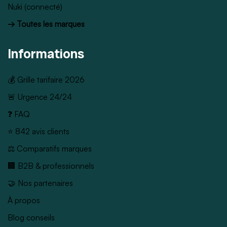
Nuki (connecté)
→ Toutes les marques
Informations
💰 Grille tarifaire 2026
🚨 Urgence 24/24
❓ FAQ
⭐ 842 avis clients
⚖️ Comparatifs marques
🏢 B2B & professionnels
🤝 Nos partenaires
À propos
Blog conseils