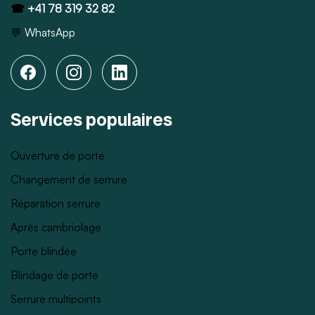
☎
+41 78 319 32 82
💬
WhatsApp
Services populaires
Ouverture de porte
Changement de serrure
Réparation serrure
Après cambriolage
Porte blindée
Blindage de porte
Serrure multipoints