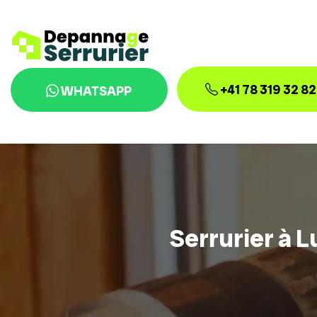
+41 78 319 32 82
WHATSAPP
Serrurier à L