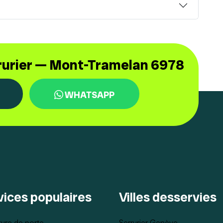
rrurier — Mont-Tramelan 6978
WHATSAPP
vices populaires
Villes desservies
ure de porte
Serrurier Genève