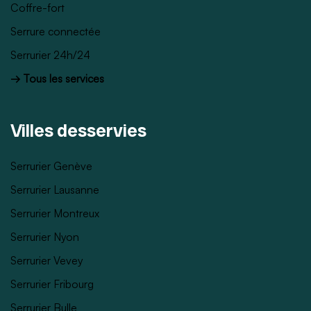
Coffre-fort
Serrure connectée
Serrurier 24h/24
→ Tous les services
Villes desservies
Serrurier Genève
Serrurier Lausanne
Serrurier Montreux
Serrurier Nyon
Serrurier Vevey
Serrurier Fribourg
Serrurier Bulle