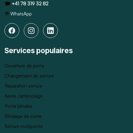
☎
+41 78 319 32 82
💬
WhatsApp
Services populaires
Ouverture de porte
Changement de serrure
Réparation serrure
Après cambriolage
Porte blindée
Blindage de porte
Serrure multipoints