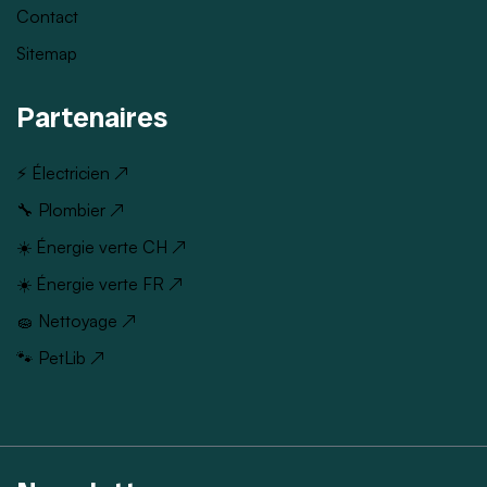
Contact
Sitemap
Partenaires
⚡ Électricien ↗
🔧 Plombier ↗
☀️ Énergie verte CH ↗
☀️ Énergie verte FR ↗
🧽 Nettoyage ↗
🐾 PetLib ↗