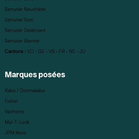
Serrurier Neuchâtel
Serrurier Sion
Serrurier Delémont
Serrurier Bienne
Cantons :
VD
·
GE
·
VS
·
FR
·
NE
·
JU
Marques posées
Kaba / Dormakaba
Fichet
Vachette
Mul-T-Lock
JPM Keso