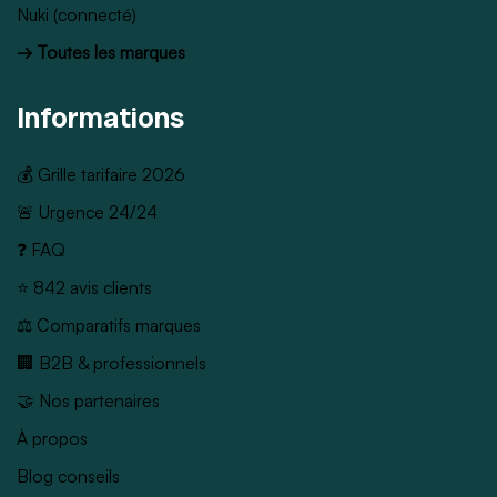
Nuki (connecté)
→ Toutes les marques
Informations
💰 Grille tarifaire 2026
🚨 Urgence 24/24
❓ FAQ
⭐ 842 avis clients
⚖️ Comparatifs marques
🏢 B2B & professionnels
🤝 Nos partenaires
À propos
Blog conseils